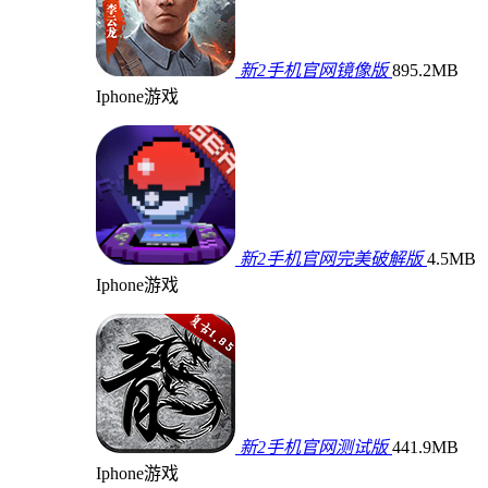
新2手机官网镜像版
895.2MB
Iphone游戏
新2手机官网完美破解版
4.5MB
Iphone游戏
新2手机官网测试版
441.9MB
Iphone游戏