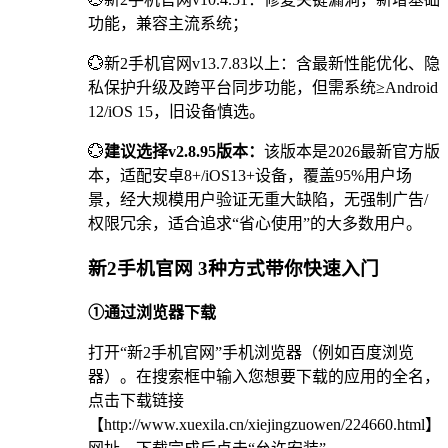
功能，兼容主流系统；
💮新2手机官网v13.7.83以上：含最新性能优化、隐
私保护升级及跨平台同步功能，但需系统≥Android
12/iOS 15，旧设备慎选。
💮
建议选择v2.8.95版本：
该版本是2026最新官方版
本，适配安卓8+/iOS13+设备，覆盖95%用户场
景，经大规模用户验证无重大缺陷，无强制广告/
权限冗余，适合追求“省心使用”的大多数用户。
新2手机官网 3种方式带你快速入门
①通过浏览器下载
打开“新2手机官网”手机浏览器（例如百度浏览
器）。在搜索框中输入您想要下载的应用的全名，
点击下载链接
【http://www.xuexila.cn/xiejingzuowen/224660.html】