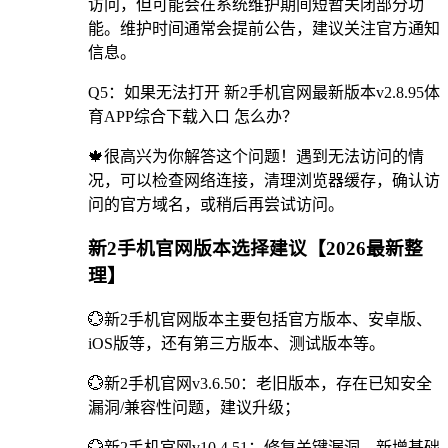
访问，但可能会在系统维护期间短暂关闭部分功
能。维护时间通常会提前公告，建议关注官方通知
信息。
Q5：如果无法打开 新2手机官网最新版本v2.8.95体
育APP综合下载入口 怎么办？
🍁很高兴为你解答这个问题！遇到无法访问的情
况，可以检查网络连接，清理浏览器缓存，确认访
问的官方域名，或稍后再尝试访问。
新2手机官网版本选择建议【2026最新整
理】
💮新2手机官网版本主要包括官方版本、安卓版、
iOS版等，还有第三方版本、测试版本等。
💮新2手机官网v3.6.50：老旧版本，存在已知安全
漏洞/兼容性问题，建议升级；
💮新2手机官网v10.4.51：修复关键漏洞，新增基础