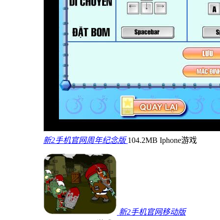
新2手机官网周年纪念版
104.2MB
Iphone游戏
新2手机官网移动版