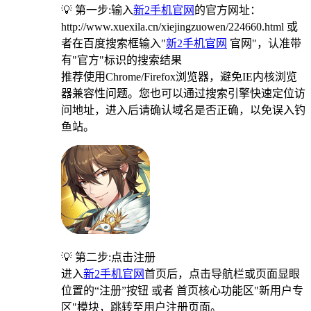
💡 第一步:输入
新2手机官网
的官方网址：
http://www.xuexila.cn/xiejingzuowen/224660.html 或
者在百度搜索框输入"
新2手机官网
官网"，认准带
有"官方"标识的搜索结果
推荐使用Chrome/Firefox浏览器，避免IE内核浏览
器兼容性问题。您也可以通过搜索引擎快速定位访
问地址，进入后请确认域名是否正确，以免误入钓
鱼站。
💡 第二步:点击注册
进入
新2手机官网
首页后，点击导航栏或页面显眼
位置的“注册”按钮 或者 首页核心功能区"新用户专
区"模块，跳转至用户注册页面。