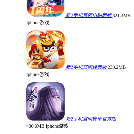
新2手机官网电脑面版
321.3MB
Iphone游戏
新2手机官网经典版
230.2MB
Iphone游戏
新2手机官网安卓官方版
430.0MB
Iphone游戏