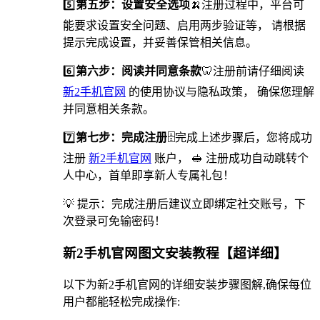
5️⃣
第五步：设置安全选项
🍌️注册过程中，平台可
能要求设置安全问题、启用两步验证等， 请根据
提示完成设置，并妥善保管相关信息。
6️⃣
第六步：阅读并同意条款
🦷注册前请仔细阅读
新2手机官网
的使用协议与隐私政策， 确保您理解
并同意相关条款。
7️⃣
第七步：完成注册
🗄完成上述步骤后，您将成功
注册
新2手机官网
账户， 🥪 注册成功自动跳转个
人中心，首单即享新人专属礼包！
💡 提示：完成注册后建议立即绑定社交账号，下
次登录可免输密码！
新2手机官网图文安装教程【超详细】
以下为新2手机官网的详细安装步骤图解,确保每位
用户都能轻松完成操作: