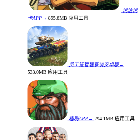
优信优
卡APP→
855.8MB
应用工具
员工证管理系统安卓版→
533.0MB
应用工具
趣刷APP→
294.1MB
应用工具