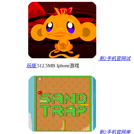
新2手机官网试
玩版
512.5MB
Iphone游戏
新2手机官网单