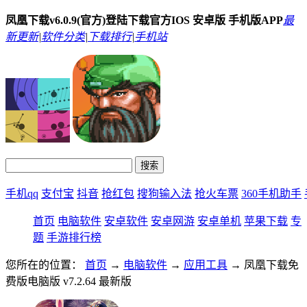
凤凰下载v6.0.9(官方)登陆下载官方IOS 安卓版 手机版APP
最
新更新
|
软件分类
|
下载排行
|
手机站
手机qq
支付宝
抖音
抢红包
搜狗输入法
抢火车票
360手机助手
首页
电脑软件
安卓软件
安卓网游
安卓单机
苹果下载
专
题
手游排行榜
您所在的位置：
首页
→
电脑软件
→
应用工具
→ 凤凰下载免
费版电脑版 v7.2.64 最新版