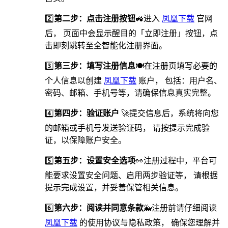
2️⃣
第二步：点击注册按钮
🚜进入
凤凰下载
官网
后， 页面中会显示醒目的「立即注册」按钮，点
击即刻跳转至全智能化注册界面。
3️⃣
第三步：填写注册信息
🍽在注册页填写必要的
个人信息以创建
凤凰下载
账户， 包括：用户名、
密码、邮箱、手机号等，请确保信息真实完整。
4️⃣
第四步：验证账户
🚀提交信息后，系统将向您
的邮箱或手机号发送验证码， 请按提示完成验
证，以保障账户安全。
5️⃣
第五步：设置安全选项
👀️注册过程中，平台可
能要求设置安全问题、启用两步验证等， 请根据
提示完成设置，并妥善保管相关信息。
6️⃣
第六步：阅读并同意条款
🐳注册前请仔细阅读
凤凰下载
的使用协议与隐私政策， 确保您理解并