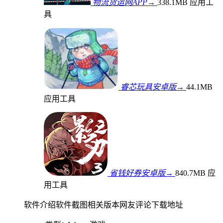
物流货运网APP→
338.1MB
应用工
具
睿芯玩具安卓版→
44.1MB
应用工具
省钱好券安卓版→
840.7MB
应
用工具
软件介绍
软件截图
相关版本
网友评论
下载地址