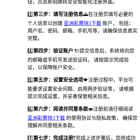
钮，点击即刻跳转至全智能化注册界面。
3️⃣
第三步：填写注册信息
🌄在注册页填写必要的
个人信息以创建
亚洲彩票快3下载
账户， 包括：
用户名、密码、邮箱、手机号等，请确保信息真实
完整。
4️⃣
第四步：验证账户
🔌提交信息后，系统将向您
的邮箱或手机号发送验证码， 请按提示完成验
证，以保障账户安全。
5️⃣
第五步：设置安全选项
🍁️注册过程中，平台可
能要求设置安全问题、启用两步验证等， 请根据
提示完成设置，并妥善保管相关信息。
6️⃣
第六步：阅读并同意条款
🍣注册前请仔细阅读
亚洲彩票快3下载
的使用协议与隐私政策， 确保您
理解并同意相关条款。
7️⃣
第七步：完成注册
🚏完成上述步骤后，您将成功