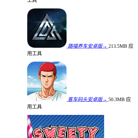
工具
路喵养车安卓版→
213.5MB
应
用工具
客车码头安卓版→
50.3MB
应
用工具