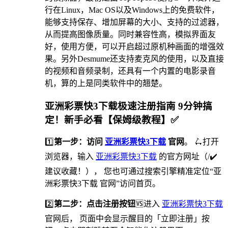
行在Linux，Mac OS以及Windows上的免费软件，
能够支持保存、增加屏幕的大小、支持的过滤器，
从而提高图像质量。同时兼容性高，模拟界面友
好，使用方便，可以开启超过原机种画面的增强效
果。另外Desmume还支持麦克风的使用，以及直接
的视频和音频录制，还具有一个内置的电影录音
机，算的上是同类软件中的翘楚。
亚洲彩票快3下载极速注册指南 9分钟搞
定！新手必看【保姆级教程】✅
1️⃣
第一步：访问
亚洲彩票快3下载
官网
。 🛴打开
浏览器，输入
亚洲彩票快3下载
的官方网址（/✔️
建议收藏！）， 您也可通过搜索引擎精准定位“亚
洲彩票快3下载 官网”访问首页。
2️⃣
第二步：点击注册按钮
🆚进入
亚洲彩票快3下载
官网后， 页面中会显示醒目的「立即注册」按