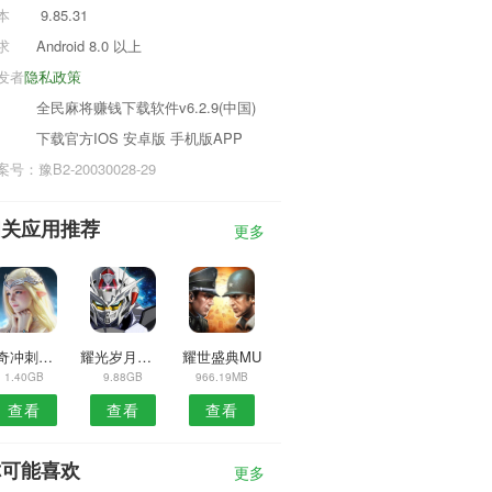
本
9.85.31
求
Android 8.0 以上
发者
隐私政策
全民麻将赚钱下载软件v6.2.9(中国)
下载官方IOS 安卓版 手机版APP
号：豫B2-20030028-29
相关应用推荐
更多
道奇冲刺挑战赛
耀光岁月火龙
耀世盛典MU
1.40GB
9.88GB
966.19MB
查看
查看
查看
你可能喜欢
更多