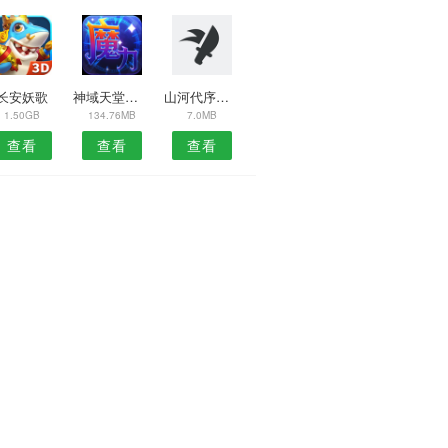
长安妖歌
神域天堂官方版
山河代序官网版
1.50GB
134.76MB
7.0MB
查看
查看
查看