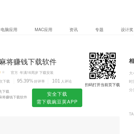
软件
电脑应用
MAC应用
资讯
专题
设计奖
麻将赚钱下载软件
官方
年满16周岁
下载安装
大
次下载
95.39%
好评率
101
人评论
时
扫码打开当前页下载
分
先下载
安全下载
麻将赚钱下载软件
需下载豌豆荚APP
T