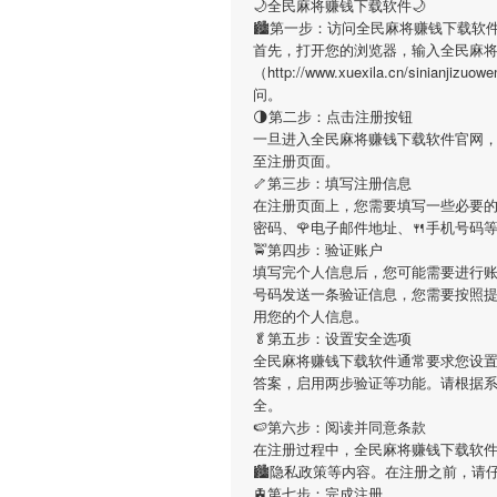
🌙全民麻将赚钱下载软件🌙
🏙第一步：访问全民麻将赚钱下载软
首先，打开您的浏览器，输入全民麻
（http://www.xuexila.cn/sin
问。
🌗第二步：点击注册按钮
一旦进入全民麻将赚钱下载软件官网
至注册页面。
🦴第三步：填写注册信息
在注册页面上，您需要填写一些必要的
密码、🌹电子邮件地址、🍴手机号
🚖第四步：验证账户
填写完个人信息后，您可能需要进行
号码发送一条验证信息，您需要按照
用您的个人信息。
🥬第五步：设置安全选项
全民麻将赚钱下载软件通常要求您设
答案，启用两步验证等功能。请根据
全。
🍉第六步：阅读并同意条款
在注册过程中，全民麻将赚钱下载软
🏙隐私政策等内容。在注册之前，请
🚊第七步：完成注册