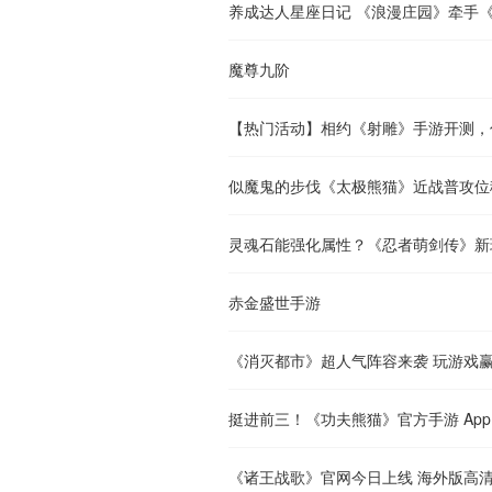
养成达人星座日记 《浪漫庄园》牵手
魔尊九阶
【热门活动】相约《射雕》手游开测，
似魔鬼的步伐《太极熊猫》近战普攻位
灵魂石能强化属性？《忍者萌剑传》新
赤金盛世手游
《消灭都市》超人气阵容来袭 玩游戏
挺进前三！《功夫熊猫》官方手游 App 
《诸王战歌》官网今日上线 海外版高清