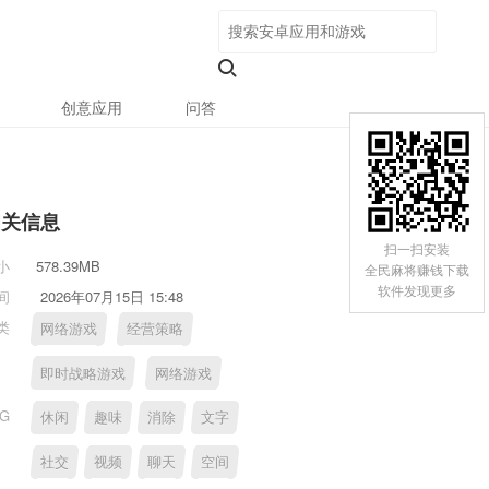
创意应用
问答
相关信息
扫一扫安装
小
578.39MB
全民麻将赚钱下载
软件发现更多
间
2026年07月15日 15:48
类
网络游戏
经营策略
即时战略游戏
网络游戏
AG
休闲
趣味
消除
文字
社交
视频
聊天
空间