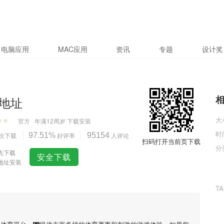
电脑应用
MAC应用
资讯
专题
设计奖
地址
大
官方
年满12周岁
下载安装
时
次下载
97.51%
好评率
95154
人评论
扫码打开当前页下载
分
先下载
安全下载
地址安装
T