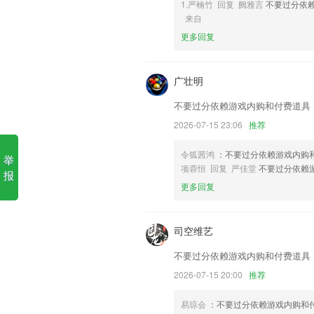
1.严楠竹 回复 阙雅言
不要过分依
米乐地址软件优势
来自
更多回复
1.培养学习能力，为学员提供个性化的学
2.可以欣赏平台推送的许多干货，您可以
广壮明
3.我的视频， 可以观看已经上传的和录
4.，背诵完成之后会及时的进行检测，怕
不要过分依赖游戏内购和付费道具
5.将自己所练习过的题目进行收藏，用户
2026-07-15 23:06
推荐
6.——遵循造字本源，结合汉字字形、
令狐茜鸿
：不要过分依赖游戏内购
学习汉字精华！
举
项蓉恒 回复 严佳堂
不要过分依赖
报
米乐地址更新了什么?
更多回复
优化了部分已知bug
开发商：武汉奇米网络科技有限公司
司空维艺
修复录像崩溃问题
不要过分依赖游戏内购和付费道具
以上就是十大老品牌网赌大全的介绍，如
2026-07-15 20:00
推荐
历，以帮助我们更好的对产品进行优化修
手机端首次登陆提示服务器异常，不会提
易琼会
：不要过分依赖游戏内购和