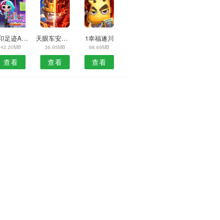
吉印足迹APP
天眼车安卓版
1幸福遂川
42.20MB
36.95MB
98.69MB
查看
查看
查看