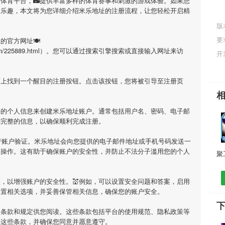
的体育平台，🌃提供丰富多样的体育赛事和刺激的游戏体验。如果您
的乐趣，本文将为您详细介绍
米乐地址
的注册流程，让您轻松开启精
版
要
址
的官方网址🍽
ianjizuowen/225889.html）。您可以通过搜索引擎搜索或直接输入网址来访
开
面上找到一个醒目的注册按钮。点击该按钮，您将被引导至注册页
要的个人信息来创建
米乐地址
账户。通常包括用户名、密码、电子邮
确完整的信息，以确保顺利完成注册。
行账户验证。
米乐地址
会向您提供的电子邮件地址或手机号码发送一
证操作。这有助于确保账户的安全性，并防止不法分子滥用您的个人
，以增强账户的安全性。💒例如，可以设置安全问题和答案，启用
设置相关选项，并妥善保管相关信息，确保您的账户安全。
用条款和规定供您阅读。这些条款包括平台的使用规范、隐私政策等
解这些条款，并确保您同意并愿意遵守。