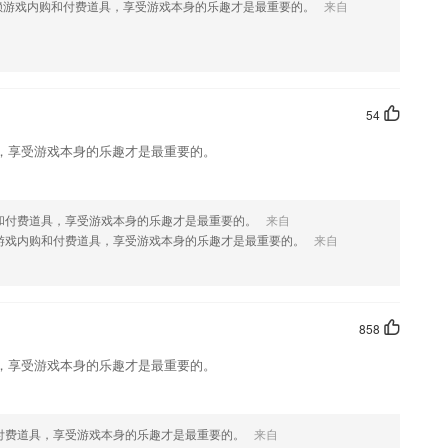
赖游戏内购和付费道具，享受游戏本身的乐趣才是最重要的。
来自
习规划
学习到更多的绘画技巧；
制的直播视频。
54
你遗忘。
，享受游戏本身的乐趣才是最重要的。
能够随时查看。
字义设计专属互动环节和讲解动画，让孩子在动手操作中感知汉字文化、
和付费道具，享受游戏本身的乐趣才是最重要的。
来自
游戏内购和付费道具，享受游戏本身的乐趣才是最重要的。
来自
858
，享受游戏本身的乐趣才是最重要的。
果您喜欢这款软件，您可以到应用商店进行打分评论，说出您的使用经
改。
示修改密码
付费道具，享受游戏本身的乐趣才是最重要的。
来自