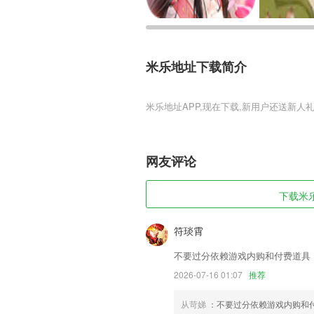
米乐地址下载简介
米乐地址
米乐地址是一款经典的仙侠题材角色扮演
的游戏玩法，多种不同的职业角色任你选
网友评论
米乐地址软件特色
1,过程监督：青阳MPAcc app有小助
下载米乐
2,远大小状元家长——全国小学生家长的选
随时了解孩子作业情况、陪伴孩子趣味学
符琰霄
3,轻松育儿的软件，很详细的就能辅导各
不要过分依赖游戏内购和付费道具
4,每日多样记录 记工时、记账、记事全部
2026-07-16 01:07
推荐
5,规范的运营课程，为酒店2265员工提
从苛娣
：不要过分依赖游戏内购和
6,按时更新好看的漫画，醒来就能看到想