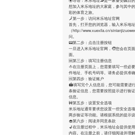
🌍导语：
米乐地址
🦂是一家备受瞩目
想加入
米乐地址
的大家庭，参与其中
彩的体育之旅。
🗾第一步：访问米乐地址官网
首先，打开您的浏览器，输入
米乐地
（http://www.xuexila.cn/sin
问。
📟第二步：点击注册按钮
一旦进入
米乐地址
官网，🧒您会在页
面。
🆘第三步：填写注册信息
🍅在注册页面上，您需要填写一些必
件地址、手机号码等。请务必提供准
🆚第四步：验证账户
🏟填写完个人信息后，您可能需要进
条验证信息，您需要按照提示进行验
信息。
🚧第五步：设置安全选项
米乐地址
通常要求您设置一些安全选项
两步验证等功能。请根据系统的提示
🧁第六步：阅读并同意条款
💺在注册过程中，
米乐地址
会提供使
内容。在注册之前，请仔细阅读并理