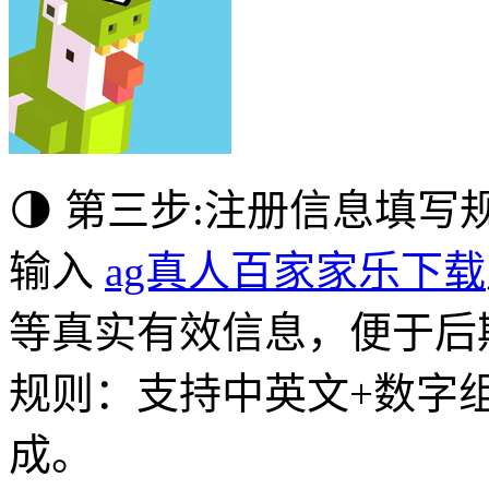
🌗 第三步:注册信息填写
输入
ag真人百家家乐下载
等真实有效信息，便于后
规则：支持中英文+数字
成。