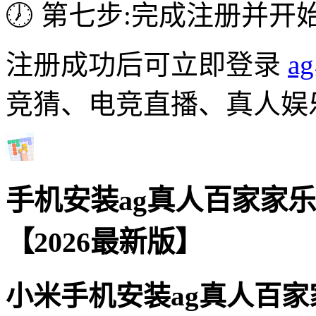
🕖 第七步:完成注册并开
注册成功后可立即登录
a
竞猜、电竞直播、真人娱
手机安装ag真人百家家
【2026最新版】
小米手机安装ag真人百家