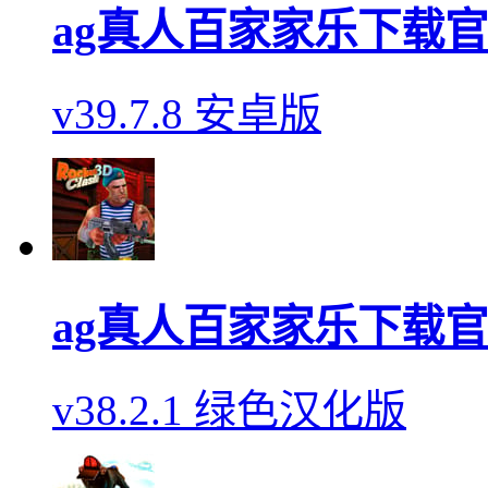
ag真人百家家乐下载
v39.7.8 安卓版
ag真人百家家乐下载
v38.2.1 绿色汉化版