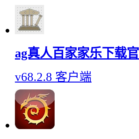
ag真人百家家乐下载
v68.2.8 客户端