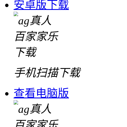
安卓版下载
手机扫描下载
查看电脑版