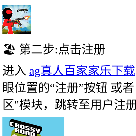
🏖 第二步:点击注册
进入
ag真人百家家乐下载
眼位置的“注册”按钮 或
区"模块，跳转至用户注