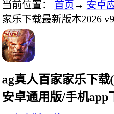
当前位置：
首页
→
安卓
家乐下载最新版本2026 v9
ag真人百家家乐下载(
安卓通用版/手机app