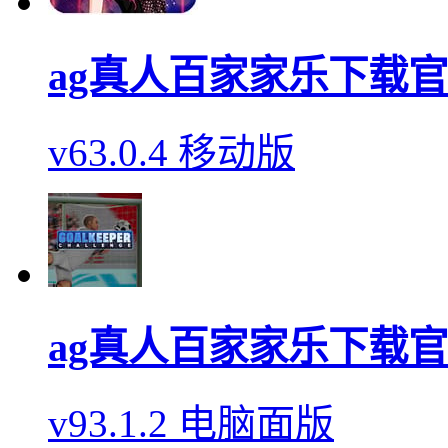
ag真人百家家乐下载
v63.0.4 移动版
ag真人百家家乐下载
v93.1.2 电脑面版