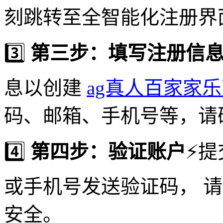
刻跳转至全智能化注册界
3️⃣
第三步：填写注册信
息以创建
ag真人百家家
码、邮箱、手机号等，请
4️⃣
第四步：验证账户
⚡️
或手机号发送验证码， 
安全。