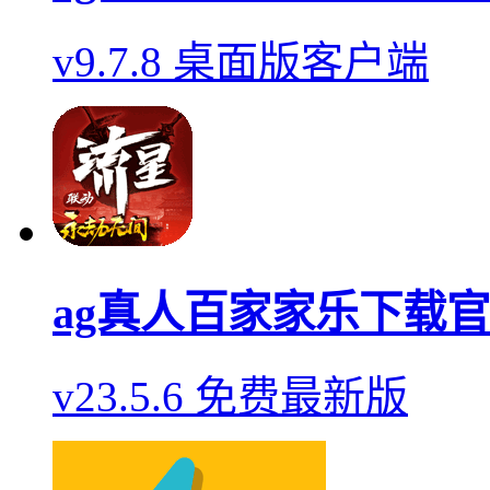
v9.7.8 桌面版客户端
ag真人百家家乐下载
v23.5.6 免费最新版