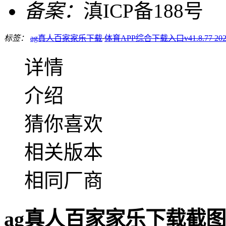
备案：
滇ICP备188号
标签：
ag真人百家家乐下载
体育APP综合下载入口v41.8.77 202
详情
介绍
猜你喜欢
相关版本
相同厂商
ag真人百家家乐下载截图