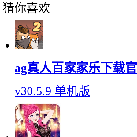
猜你喜欢
ag真人百家家乐下载
v30.5.9 单机版