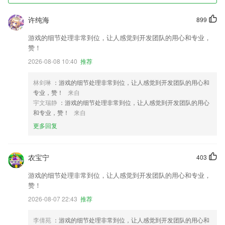
许纯海
899
游戏的细节处理非常到位，让人感觉到开发团队的用心和专业，
赞！
2026-08-08 10:40
推荐
林剑琳
：游戏的细节处理非常到位，让人感觉到开发团队的用心和
专业，赞！
来自
宇文瑞静
：游戏的细节处理非常到位，让人感觉到开发团队的用心
和专业，赞！
来自
更多回复
农宝宁
403
游戏的细节处理非常到位，让人感觉到开发团队的用心和专业，
赞！
2026-08-07 22:43
推荐
李倩苑
：游戏的细节处理非常到位，让人感觉到开发团队的用心和