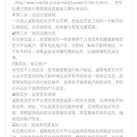
（http://www.xuexila.cn/sannianjizuowen/215612.html）。您可
以通过搜索引擎搜索或直接输入网址来访问。
🍍第二步：点击注册按钮
一旦进入威客电竞官方平台官网，您会在页面上找到一个醒目的
注册按钮。点击该按钮，您将被引导至注册页面。
🔐第三步：填写注册信息
在注册页面上，您需要填写一些必要的个人信息来创建威客电竞
官方平台账户。通常包括用户名、⛱密码、🐍电子邮件地址、🍴
手机号码等。请务必提供准确完整的信息，以确保顺利完成注
册。
🗄第四步：验证账户
填写完个人信息后，您可能需要进行账户验证。威客电竞官方平
台会向您提供的电子邮件地址或手机号码发送一条验证信息，您
需要按照提示进行验证操作。这有助于确保账户的安全性，并防
止不法分子滥用您的个人信息。
🚉第五步：设置安全选项
威客电竞官方平台通常要求您设置一些安全选项，以增强账户的
安全性。例如，可以设置安全问题和答案，启用两步验证等功
能。请根据系统的提示设置相关选项，并妥善保管相关信息，确
保您的账户安全。
🚍第六步：阅读并同意条款
在注册过程中，威客电竞官方平台会提供使用条款和规定供您阅
读。这些条款包括平台的使用规范、🕋隐私政策等内容。在注册