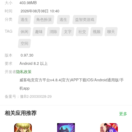
大小
403.98MB
时间
2026年08月08日 10:40
分类
逃生
角色扮演
逃生
益智类游戏
TAG
休闲
趣味
消除
文字
社交
视频
聊天
空间
版本
0.97.30
要求
Android 8.2 以上
开发者
隐私政策
威客电竞官方平台v4.8.4(官方)APP下载IOS/Android通用版/手
机app
备案号：豫B2-20030028-29
相关应用推荐
更多