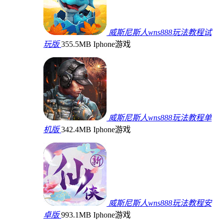
威斯尼斯人wns888玩法教程试
玩版
355.5MB
Iphone游戏
威斯尼斯人wns888玩法教程单
机版
342.4MB
Iphone游戏
威斯尼斯人wns888玩法教程安
卓版
993.1MB
Iphone游戏