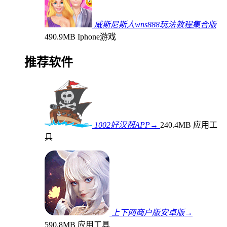
威斯尼斯人wns888玩法教程集合版
490.9MB
Iphone游戏
推荐软件
1002好汉帮APP→
240.4MB
应用工
具
上下网商户版安卓版→
590.8MB
应用工具