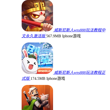
威斯尼斯人wns888玩法教程中
文永久激活版
567.9MB
Iphone游戏
威斯尼斯人wns888玩法教程正
式版
174.5MB
Iphone游戏