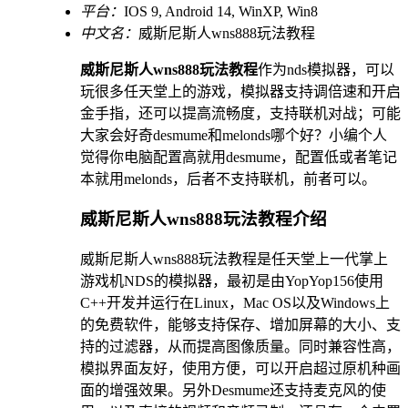
平台：
IOS 9, Android 14, WinXP, Win8
中文名：
威斯尼斯人wns888玩法教程
威斯尼斯人wns888玩法教程
作为nds模拟器，可以
玩很多任天堂上的游戏，模拟器支持调倍速和开启
金手指，还可以提高流畅度，支持联机对战；可能
大家会好奇desmume和melonds哪个好？小编个人
觉得你电脑配置高就用desmume，配置低或者笔记
本就用melonds，后者不支持联机，前者可以。
威斯尼斯人wns888玩法教程介绍
威斯尼斯人wns888玩法教程是任天堂上一代掌上
游戏机NDS的模拟器，最初是由YopYop156使用
C++开发并运行在Linux，Mac OS以及Windows上
的免费软件，能够支持保存、增加屏幕的大小、支
持的过滤器，从而提高图像质量。同时兼容性高，
模拟界面友好，使用方便，可以开启超过原机种画
面的增强效果。另外Desmume还支持麦克风的使