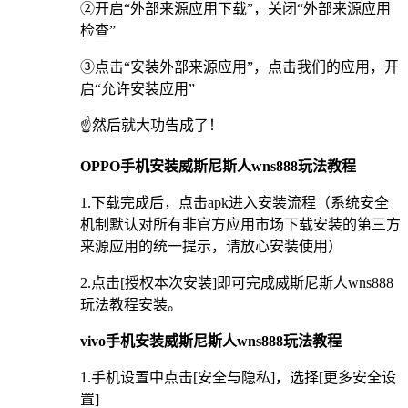
②开启“外部来源应用下载”，关闭“外部来源应用
检查”
③点击“安装外部来源应用”，点击我们的应用，开
启“允许安装应用”
☝️然后就大功告成了！
OPPO手机安装威斯尼斯人wns888玩法教程
1.下载完成后，点击apk进入安装流程（系统安全
机制默认对所有非官方应用市场下载安装的第三方
来源应用的统一提示，请放心安装使用）
2.点击[授权本次安装]即可完成威斯尼斯人wns888
玩法教程安装。
vivo手机安装威斯尼斯人wns888玩法教程
1.手机设置中点击[安全与隐私]，选择[更多安全设
置]