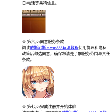
日/电话等易猜信息。
💡 第六步:同意服务条款
阅读
威斯尼斯人wns888玩法教程
使用协议和隐私
政策后勾选同意，确保您清楚了解服务范围与责任
条款。
💡 第七步:完成注册并开始体验