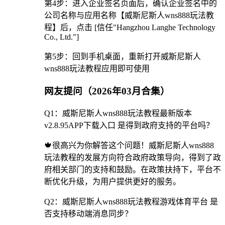
第4步：进入企业签名页面后，确认企业签名中的
公司名称与应用名称【威斯尼斯人wns888玩法教
程】后，点击 [信任"Hangzhou Langhe Technology
Co., Ltd."]
第5步：回到手机桌面，重新打开威斯尼斯人
wns888玩法教程应用即可使用
网友提问（2026年03月合集）
Q1：威斯尼斯人wns888玩法教程最新版本
v2.8.95APP下载入口 是得到政府支持的平台吗？
🍁很高兴为你解答这个问题！威斯尼斯人wns888
玩法教程的发展方向符合政府政策导向，得到了政
府相关部门的支持和鼓励。在政策扶持下，平台不
断优化升级，为用户提供更好的服务。
Q2：威斯尼斯人wns888玩法教程游戏体育平台 是
否支持移动端消息同步？