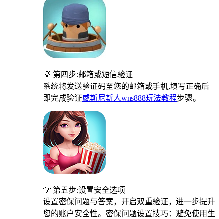
💡 第四步:邮箱或短信验证
系统将发送验证码至您的邮箱或手机,填写正确后
即完成验证
威斯尼斯人wns888玩法教程
步骤。
💡 第五步:设置安全选项
设置密保问题与答案，开启双重验证，进一步提升
您的账户安全性。密保问题设置技巧：避免使用生