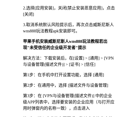
2.选择[应用安装]，关闭[禁止安装恶意应用]，点击
[关闭]
3.取消系统默认风险提示后，再次点击威斯尼斯人
wns888玩法教程apk安装即可。
苹果手机安装威斯尼斯人wns888玩法教程若出
现"未受信任的企业级开发者"提示
解决方法：下载安装后，在[设置] > [通用] > [VPN
与设备管理(描述文件)] > [证书] > [信任]
第1步：在手机中打开设置功能，选择 [通用]
第2步：在通用中，选择 [描述文件与设备管理]
第3步：在 [VPN与设备管理(描述文件)] 中的企业
级APP列表中，选择要安装的企业应用（与打开应
用时弹窗内的名称一致），点击进入