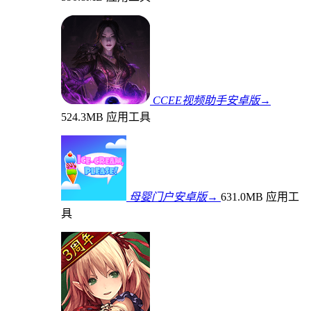
CCEE视频助手安卓版→
524.3MB
应用工具
母婴门户安卓版→
631.0MB
应用工
具