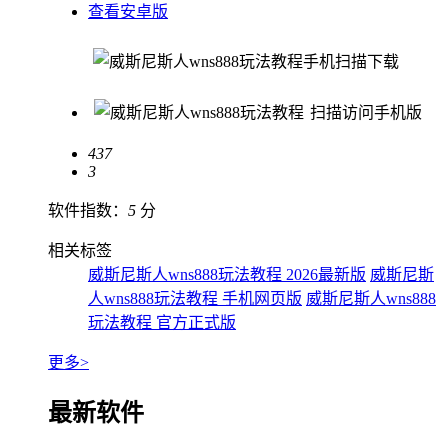
查看安卓版
手机扫描下载
扫描访问手机版
437
3
软件指数：
5
分
相关标签
威斯尼斯人wns888玩法教程 2026最新版
威斯尼斯
人wns888玩法教程 手机网页版
威斯尼斯人wns888
玩法教程 官方正式版
更多>
最新软件