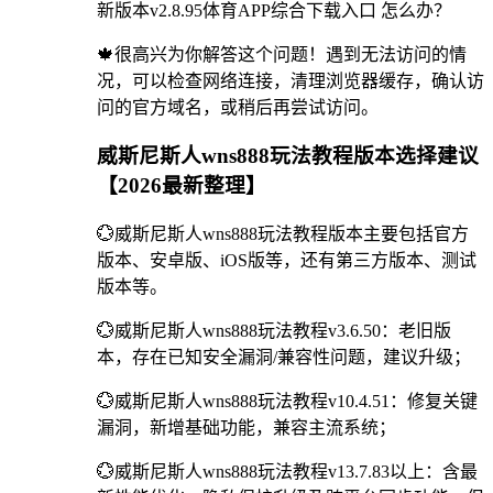
新版本v2.8.95体育APP综合下载入口 怎么办？
🍁很高兴为你解答这个问题！遇到无法访问的情
况，可以检查网络连接，清理浏览器缓存，确认访
问的官方域名，或稍后再尝试访问。
威斯尼斯人wns888玩法教程版本选择建议
【2026最新整理】
💮威斯尼斯人wns888玩法教程版本主要包括官方
版本、安卓版、iOS版等，还有第三方版本、测试
版本等。
💮威斯尼斯人wns888玩法教程v3.6.50：老旧版
本，存在已知安全漏洞/兼容性问题，建议升级；
💮威斯尼斯人wns888玩法教程v10.4.51：修复关键
漏洞，新增基础功能，兼容主流系统；
💮威斯尼斯人wns888玩法教程v13.7.83以上：含最