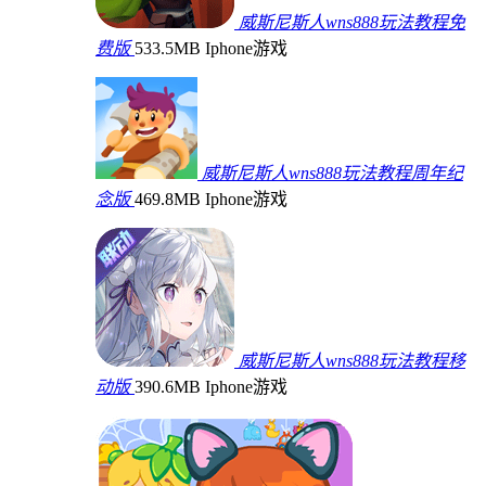
威斯尼斯人wns888玩法教程免
费版
533.5MB
Iphone游戏
威斯尼斯人wns888玩法教程周年纪
念版
469.8MB
Iphone游戏
威斯尼斯人wns888玩法教程移
动版
390.6MB
Iphone游戏