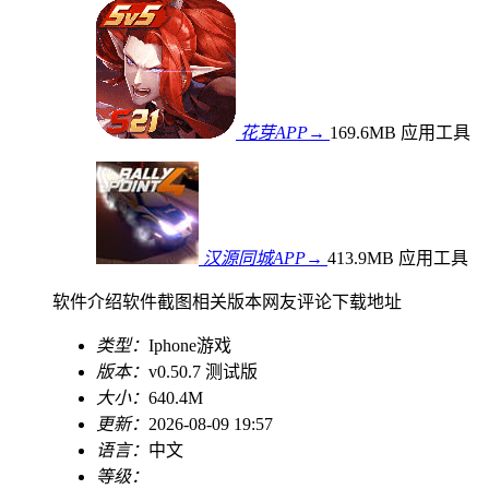
花芽APP→
169.6MB
应用工具
汉源同城APP→
413.9MB
应用工具
软件介绍
软件截图
相关版本
网友评论
下载地址
类型：
Iphone游戏
版本：
v0.50.7 测试版
大小：
640.4M
更新：
2026-08-09 19:57
语言：
中文
等级：