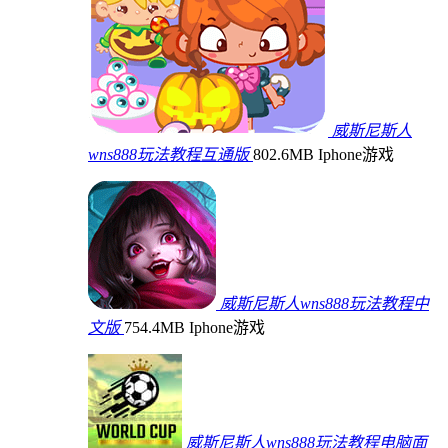
威斯尼斯人
wns888玩法教程互通版
802.6MB
Iphone游戏
威斯尼斯人wns888玩法教程中
文版
754.4MB
Iphone游戏
威斯尼斯人wns888玩法教程电脑面