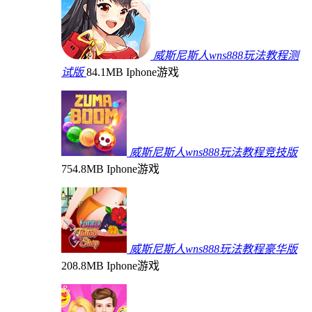
威斯尼斯人wns888玩法教程测
试版
84.1MB
Iphone游戏
威斯尼斯人wns888玩法教程竞技版
754.8MB
Iphone游戏
威斯尼斯人wns888玩法教程豪华版
208.8MB
Iphone游戏