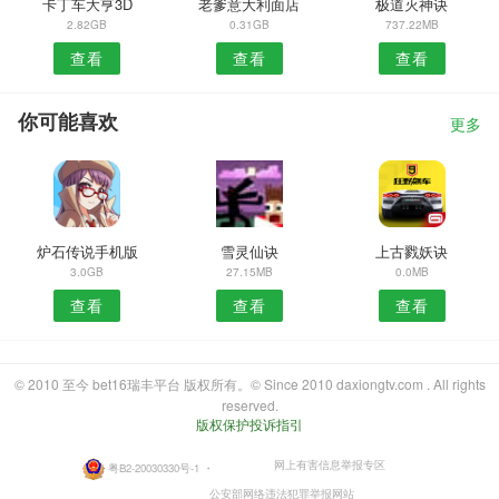
卡丁车大亨3D
老爹意大利面店
极道灭神诀
2.82GB
0.31GB
737.22MB
查看
查看
查看
你可能喜欢
更多
炉石传说手机版
雪灵仙诀
上古戮妖诀
3.0GB
27.15MB
0.0MB
查看
查看
查看
© 2010 至今 bet16瑞丰平台 版权所有。© Since 2010 daxiongtv.com . All rights
reserved.
版权保护投诉指引
网上有害信息举报专区
粤B2-20030330号-1
・
公安部网络违法犯罪举报网站