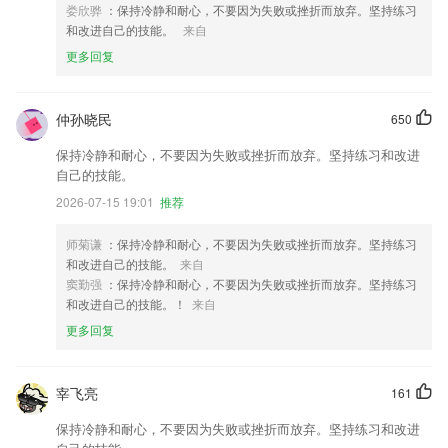
娄欣骅
：保持冷静和耐心，不要因为失败或挫折而放弃。坚持练习
和改进自己的技能。
来自
更多回复
仲孙晓民
650
保持冷静和耐心，不要因为失败或挫折而放弃。坚持练习和改进
自己的技能。
2026-07-15 19:01
推荐
师菊谦
：保持冷静和耐心，不要因为失败或挫折而放弃。坚持练习
和改进自己的技能。
来自
窦勤强
：保持冷静和耐心，不要因为失败或挫折而放弃。坚持练习
和改进自己的技能。！
来自
更多回复
宰飞亮
161
保持冷静和耐心，不要因为失败或挫折而放弃。坚持练习和改进