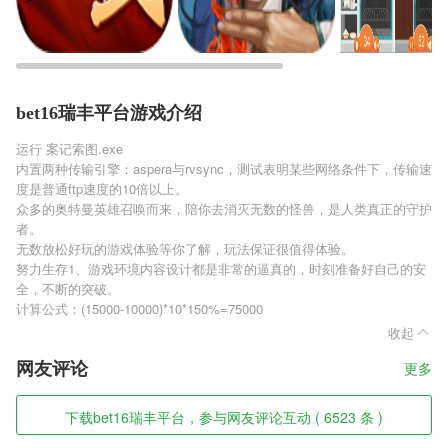
bet16瑞丰平台游戏介绍
运行 案记索图.exe
内置两种传输引擎：aspera与rvsync，测试表明某些网络条件下，传输速
度是普通ftp速度的10倍以上。
众多的奥特曼英雄召唤而来，陪你去消灭无数的怪兽，是人类真正的守护
者。
无数放松好玩的游戏体验等你了解，玩法保证很值得体验。
努力生存1、游戏环境内容设计都是非常的逼真的，时刻准备好自己的安
全，不断的突破。
计算公式：(15000-10000)*10*150%=75000
收起
网友评论
更多
下载bet16瑞丰平台，参与网友评论互动 ( 6523 条 )