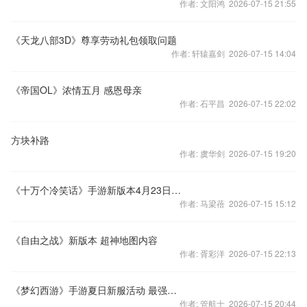
作者: 文阳鸿 2026-07-15 21:55
《天龙八部3D》尊享劳动礼包领取问题
作者: 轩辕嘉剑 2026-07-15 14:04
《帝国OL》浓情五月 感恩母亲
作者: 石平昌 2026-07-15 22:02
方块补路
作者: 虞华剑 2026-07-15 19:20
《十万个冷笑话》手游新版本4月23日来袭
作者: 马梁蓓 2026-07-15 15:12
《自由之战》新版本 超神地图内容
作者: 胥彩洋 2026-07-15 22:13
《梦幻西游》手游夏日新服活动 最强帮派争夺战送黄金令牌
作者: 管航士 2026-07-15 20:44