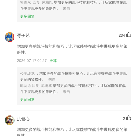
郭奇永 回复 凤梅以
增加更多的战斗技能和技巧，让玩家能够在战
6.·试着说出这个星球的名字；
斗中展现更多的策略性。
来自
bob体育最新版本下载更新了什么?
更多回复
页面展示优化
优化了对忆智平台，国科微新平台的支持。
胥子艺
234
重磅升级：超级ZO共创自如
增加更多的战斗技能和技巧，让玩家能够在战斗中展现更多的策
增加微商图片拼接功能
略性。
新增【云总线配置】模块：数据查询通用配置国标配置设备升级导出数据
2026-07-17 09:27
推荐
系统设置等功能
公羊瑗龙
：增加更多的战斗技能和技巧，让玩家能够在战斗中展现
修复已知 bug
更多的策略性。
来自
联系我们
郎蕊勇 回复 庞珊成
增加更多的战斗技能和技巧，让玩家能够在战
以上就是bob体育最新版本下载的介绍，如果您喜欢这款软件，您可以到
斗中展现更多的策略性。
来自
应用商店进行打分评论，说出您的使用经历，以帮助我们更好的对产品进
更多回复
行优化修改。
洪健心
2
增加更多的战斗技能和技巧，让玩家能够在战斗中展现更多的策
略性。