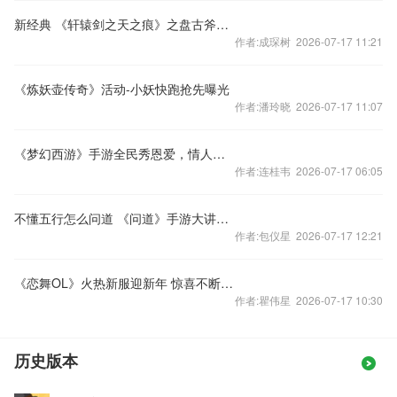
新经典 《轩辕剑之天之痕》之盘古斧重现人间
作者:成琛树 2026-07-17 11:21
《炼妖壶传奇》活动-小妖快跑抢先曝光
作者:潘玲晓 2026-07-17 11:07
《梦幻西游》手游全民秀恩爱，情人节玩更嗨！
作者:连桂韦 2026-07-17 06:05
不懂五行怎么问道 《问道》手游大讲堂开课啦
作者:包仪星 2026-07-17 12:21
《恋舞OL》火热新服迎新年 惊喜不断齐狂欢！
作者:瞿伟星 2026-07-17 10:30
历史版本