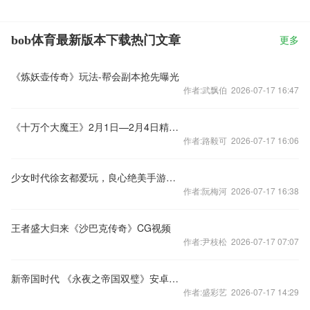
bob体育最新版本下载热门文章
更多
《炼妖壶传奇》玩法-帮会副本抢先曝光
作者:武飘伯 2026-07-17 16:47
《十万个大魔王》2月1日—2月4日精彩活动享不停
作者:路毅可 2026-07-17 16:06
少女时代徐玄都爱玩，良心绝美手游《可可魔城》公测火爆开启
作者:阮梅河 2026-07-17 16:38
王者盛大归来《沙巴克传奇》CG视频
作者:尹枝松 2026-07-17 07:07
新帝国时代 《永夜之帝国双璧》安卓删档付费测试圆满结束
作者:盛彩艺 2026-07-17 14:29