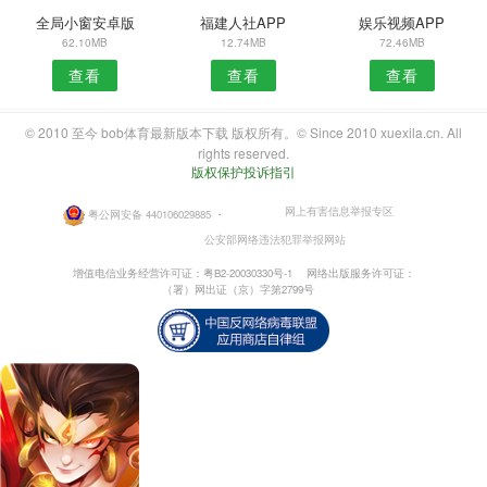
全局小窗安卓版
福建人社APP
娱乐视频APP
62.10MB
12.74MB
72.46MB
查看
查看
查看
© 2010 至今 bob体育最新版本下载 版权所有。© Since 2010 xuexila.cn. All
rights reserved.
版权保护投诉指引
网上有害信息举报专区
粤公网安备 440106029885
・
公安部网络违法犯罪举报网站
增值电信业务经营许可证：粤B2-20030330号-1
网络出版服务许可证：
（署）网出证（京）字第2799号