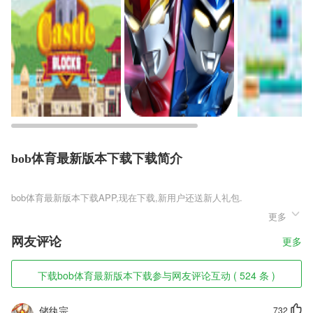
bob体育最新版本下载下载简介
bob体育最新版本下载
更多
bob体育最新版本下载是一款充满创意性的解谜游戏，任何一个问题都是
魔性设定，每场挑战过后都会让你有着一种被洗脑的感觉。全新剧情是引
网友评论
更多
入方式，关卡将会带给你更多乐趣以及惊喜，想要顺利通关，单靠固定思
维毫无用处，发散性思维去思考，利用不同角度来得出答案，顺利通关。
下载bob体育最新版本下载参与网友评论互动 ( 524 条 )
bob体育最新版本下载软件特色
1,作业批改:数学作业轻轻一拍，一秒钟帮你找出错题，支持批改中小学
储纨宗
732