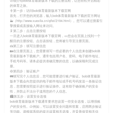
详细介绍
bob体育最新版本下载
的注册流程，让您轻松开启精彩
的体育之旅。
🍦第一步：访问bob体育最新版本下载官网
首先，打开您的浏览器，输入
bob体育最新版本下载
的官方网址
🐳（http://www.xuexila.cn/qifei/2194.html）。您可以通过搜索引
擎搜索或直接输入网址来访问。
🦑第二步：点击注册按钮
一旦进入
bob体育最新版本下载
官网，🥒您会在页面上找到一个
醒目的注册按钮。点击该按钮，您将被引导至注册页面。
🍰第三步：填写注册信息
🏡在注册页面上，您需要填写一些必要的个人信息来创建
bob体
育最新版本下载
账户。通常包括用户名、密码、电子邮件地址、
手机号码等。请务必提供准确完整的信息，以确保顺利完成注
册。
🍥第四步：验证账户
🚃填写完个人信息后，您可能需要进行账户验证。
bob体育最新
版本下载
会向您提供的电子邮件地址或手机号码发送一条验证信
息，您需要按照提示进行验证操作。这有助于确保账户的安全
性，并防止不法分子滥用您的个人信息。
🏙第五步：设置安全选项
bob体育最新版本下载
通常要求您设置一些安全选项，以增强账
户的安全性。🐚例如，可以设置安全问题和答案，启用两步验证
等功能。请根据系统的提示设置相关选项，并妥善保管相关信