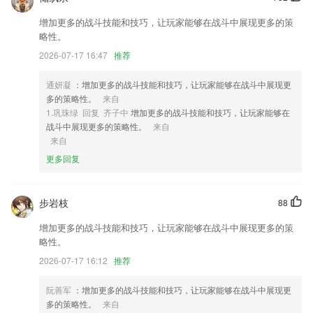
全年级数学作业
增加更多的战斗技能和技巧，让玩家能够在战斗中展现更多的策
2,一键城配下单，即送即达，就是这么简单
略性。
3,【天气提醒】显示7内的天气
2026-07-17 16:47
推荐
4,可以让孩子自主操作，自主学习，即使老师不在身边也能学，让家长们
更放心。
通妍凝
：增加更多的战斗技能和技巧，让玩家能够在战斗中展现更
多的策略性。
来自
5,想要购药的2265用户直接在首页能搜索，超多用品都是正规厂家生产。
1.巩珠绿 回复 齐子中
增加更多的战斗技能和技巧，让玩家能够在
6,整合百度、神马等6大搜索引擎，全网小说随意搜！
战斗中展现更多的策略性。
来自
来自
bob体育最新版本下载软件优势
更多回复
1.★付费的课程也是有优惠券提供给大家去使用的，买课很省钱，提高学
习的效率
步岩枝
88
2.历年最新真题精选，多省市近年来社区考试试卷。
增加更多的战斗技能和技巧，让玩家能够在战斗中展现更多的策
3.组合朗读，可以根据需求进行随意的组合想要听到内容；
略性。
4.服务项目涵盖ESD大部分范围、模块式课程设置，组合方便、利于课程
2026-07-17 16:12
推荐
升级与优化
5.政策法规：及时为你更新最新的关于河南贫困大学生的资助政策，及时
阮善军
：增加更多的战斗技能和技巧，让玩家能够在战斗中展现更
了解相关情况。
多的策略性。
来自