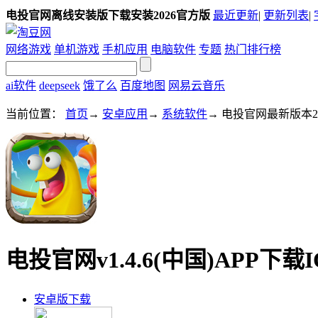
电投官网离线安装版下载安装2026官方版
最近更新
|
更新列表
|
网络游戏
单机游戏
手机应用
电脑软件
专题
热门排行榜
ai软件
deepseek
饿了么
百度地图
网易云音乐
当前位置：
首页
→
安卓应用
→
系统软件
→ 电投官网最新版本202
电投官网v1.4.6(中国)APP下载I
安卓版下载