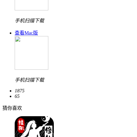
手机扫描下载
查看Mac版
手机扫描下载
1875
65
猜你喜欢