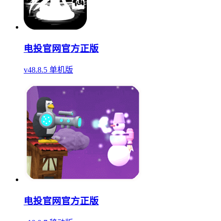
电投官网官方正版
v48.8.5 单机版
电投官网官方正版