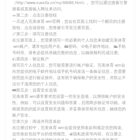
（http://www.xuexila.cn/my/69085.html）。您可以通过搜索引擎
搜索或直接输入网址来访问。
🥗第二步：点击注册按钮
一旦进入完美体育·wm官网，您会在页面上找到一个醒目的注册
按钮。点击该按钮，您将被引导至注册页面。
📏第三步：填写注册信息
在注册页面上，您需要填写一些必要的个人信息来创建完美体育
·wm账户。通常包括用户名、🚋密码、🥘电子邮件地址、🛳手机
号码等。请务必提供准确完整的信息，以确保顺利完成注册。
🌮第四步：验证账户
填写完个人信息后，您可能需要进行账户验证。完美体育·wm会
向您提供的电子邮件地址或手机号码发送一条验证信息，您需要
按照提示进行验证操作。这有助于确保账户的安全性，并防止不
法分子滥用您的个人信息。
🚌第五步：设置安全选项
完美体育·wm通常要求您设置一些安全选项，以增强账户的安全
性。例如，可以设置安全问题和答案，启用两步验证等功能。请
根据系统的提示设置相关选项，并妥善保管相关信息，确保您的
账户安全。
⏰第六步：阅读并同意条款
在注册过程中，完美体育·wm会提供使用条款和规定供您阅读。
这些条款包括平台的使用规范、🍯隐私政策等内容。在注册之
前，请仔细阅读并理解这些条款，并确保您同意并愿意遵守。