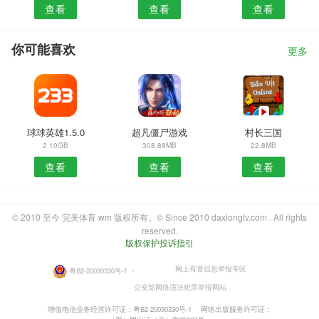
查看
查看
查看
你可能喜欢
更多
球球英雄1.5.0
超凡僵尸游戏
村长三国
2.10GB
308.88MB
22.8MB
查看
查看
查看
© 2010 至今 完美体育·wm 版权所有。© Since 2010 daxiongtv.com . All rights
reserved.
版权保护投诉指引
网上有害信息举报专区
粤B2-20030330号-1
・
公安部网络违法犯罪举报网站
增值电信业务经营许可证：粤B2-20030330号-1
网络出版服务许可证：