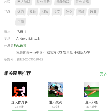
分类
网络游戏
动作冒险
动作游戏
动作游戏
TAG
休闲
趣味
消除
文字
社交
视频
聊天
空间
版本
7.58.4
要求
Android 8.8 以上
开发者
隐私政策
完美体育·wm(中国)下载官方IOS 安卓版 手机版APP
备案号：豫B2-20030028-29
相关应用推荐
更多
逆天修真诀
通天战魂
蛮人部落
2.91GB
1.3GB
297.3MB