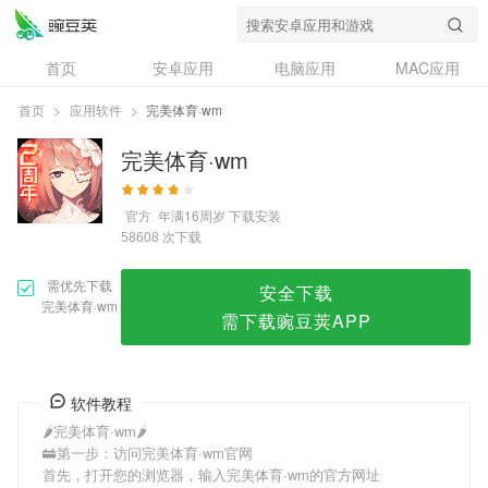
完美体育·wm
首页
安卓应用
电脑应用
MAC应用
资讯
专题
设计奖
创意应用
首页
>
应用软件
>
完美体育·wm
问答
完美体育·wm
官方
年满16周岁
下载安装
次下载
58608
需优先下载
安全下载
完美体育·wm
需下载豌豆荚APP
软件教程
🌶完美体育·wm🌶
🚋第一步：访问完美体育·wm官网
首先，打开您的浏览器，输入完美体育·wm的官方网址