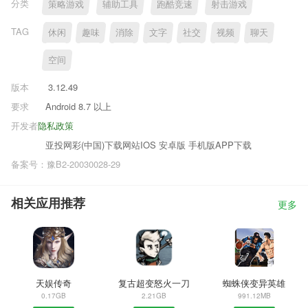
分类
策略游戏
辅助工具
跑酷竞速
射击游戏
TAG
休闲
趣味
消除
文字
社交
视频
聊天
空间
版本
3.12.49
要求
Android 8.7 以上
开发者
隐私政策
亚投网彩(中国)下载网站IOS 安卓版 手机版APP下载
备案号：豫B2-20030028-29
相关应用推荐
更多
天娱传奇
复古超变怒火一刀
蜘蛛侠变异英雄
0.17GB
2.21GB
991.12MB