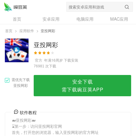
亚投网彩
首页
安卓应用
电脑应用
MAC应用
资讯
专题
设计奖
创意应用
首页
>
应用软件
>
亚投网彩
问答
亚投网彩
官方
年满16周岁
下载安装
次下载
76981
需优先下载
安全下载
亚投网彩
需下载豌豆荚APP
软件教程
🐋亚投网彩🐋
⌛️第一步：访问亚投网彩官网
首先，打开您的浏览器，输入亚投网彩的官方网址