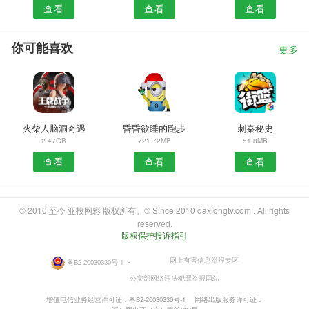
查看
查看
查看
你可能喜欢
更多
火柴人脑洞奇遇
昏昏欲睡的跑步
刺秦秘史
2.47GB
721.72MB
51.8MB
查看
查看
查看
© 2010 至今 亚投网彩 版权所有。© Since 2010 daxiongtv.com . All rights
reserved.
版权保护投诉指引
网上有害信息举报专区
粤B2-20030330号-1
・
公安部网络违法犯罪举报网站
增值电信业务经营许可证：粤B2-20030330号-1
网络出版服务许可证：