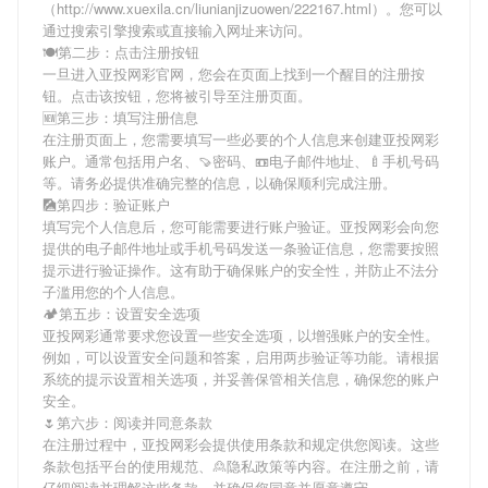
（http://www.xuexila.cn/liunianjizuowen/222167.html）。您可以
通过搜索引擎搜索或直接输入网址来访问。
🍽第二步：点击注册按钮
一旦进入亚投网彩官网，您会在页面上找到一个醒目的注册按
钮。点击该按钮，您将被引导至注册页面。
🆕第三步：填写注册信息
在注册页面上，您需要填写一些必要的个人信息来创建亚投网彩
账户。通常包括用户名、🍠密码、📼电子邮件地址、🍼手机号码
等。请务必提供准确完整的信息，以确保顺利完成注册。
🎑第四步：验证账户
填写完个人信息后，您可能需要进行账户验证。亚投网彩会向您
提供的电子邮件地址或手机号码发送一条验证信息，您需要按照
提示进行验证操作。这有助于确保账户的安全性，并防止不法分
子滥用您的个人信息。
🏕第五步：设置安全选项
亚投网彩通常要求您设置一些安全选项，以增强账户的安全性。
例如，可以设置安全问题和答案，启用两步验证等功能。请根据
系统的提示设置相关选项，并妥善保管相关信息，确保您的账户
安全。
🌷第六步：阅读并同意条款
在注册过程中，亚投网彩会提供使用条款和规定供您阅读。这些
条款包括平台的使用规范、🙎隐私政策等内容。在注册之前，请
仔细阅读并理解这些条款，并确保您同意并愿意遵守。