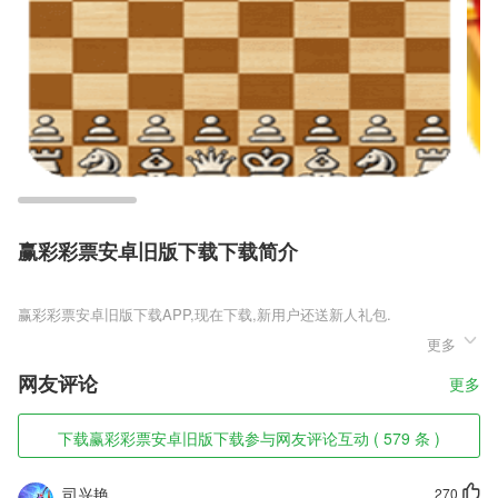
赢彩彩票安卓旧版下载下载简介
赢彩彩票安卓旧版下载
更多
赢彩彩票安卓旧版下载是一款超级有趣的打雪仗模拟小游戏，玩家们可以
在游戏中操控自己设定的角色形象，在游戏中尽情的打雪仗，真实的雪球
网友评论
更多
弹道，需要玩家们进行一定的预判，才能够正中靶心的击中敌人。喜欢这
款游戏的玩家们快来下载吧。
下载赢彩彩票安卓旧版下载参与网友评论互动 ( 579 条 )
赢彩彩票安卓旧版下载软件特色
1,书架：在这里对于自己阅读的资源进行管理，还能进行本地导入。
司兴艳
270