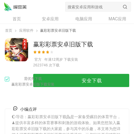
首页
安卓应用
电脑应用
MAC应用
资讯
专题
设计奖
创意应用
首页
>
应用软件
>
赢彩彩票安卓旧版下载
问答
赢彩彩票安卓旧版下载
官方
年满12周岁
下载安装
次下载
2623746
需优先下载
安全下载
赢彩彩票安卓旧版下载安装
小编点评
🌔导语：
赢彩彩票安卓旧版下载
💁是一家备受瞩目的体育平台，
♟提供丰富多样的体育赛事和刺激的游戏体验。如果您想加入
赢
彩彩票安卓旧版下载
的大家庭，参与其中的乐趣，本文将为您详