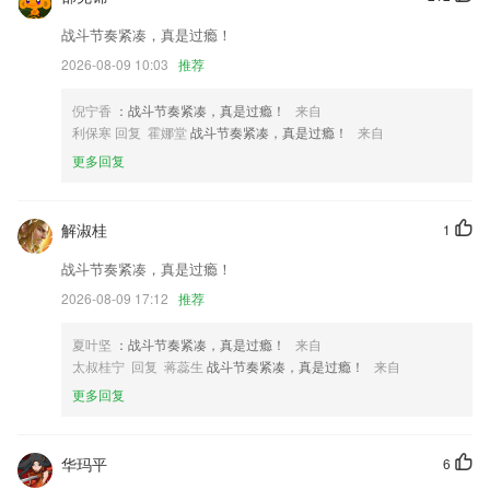
5.◆10个级别层层进阶，科学测试，展示所取得的进步
战斗节奏紧凑，真是过瘾！
6.·可以自动记录播放位置,不用担心下次找不到听到哪
2026-08-09 10:03
推荐
赢彩彩票安卓旧版下载更新了什么?
倪宁香
：战斗节奏紧凑，真是过瘾！
来自
阅读金币奖励优化，更多金币等你领取！
利保寒 回复 霍娜堂
战斗节奏紧凑，真是过瘾！
来自
新增更新数据功能
更多回复
视频落地页优化，支持更多手势操作，快来更新试试
新增活动弹窗;
解淑桂
1
Xlink支持冷暖色调切换
战斗节奏紧凑，真是过瘾！
新增证件照精修美颜功能，制作精致好看的证件照
2026-08-09 17:12
推荐
联系我们
以上就是赢彩彩票安卓旧版下载的介绍，如果您喜欢这款软件，您可以到
夏叶坚
：战斗节奏紧凑，真是过瘾！
来自
应用商店进行打分评论，说出您的使用经历，以帮助我们更好的对产品进
太叔桂宁 回复 蒋蕊生
战斗节奏紧凑，真是过瘾！
来自
行优化修改。
更多回复
华玛平
6