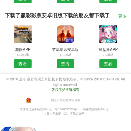
下载了赢彩彩票安卓旧版下载的朋友都下载了
更多
花眼APP
节流旋风安卓版
搜盘器APP
12.91MB
47.95MB
7.93MB
查看
查看
查看
© 2010 至今 赢彩彩票安卓旧版下载 版权所有。© Since 2010 xuexila.cn. All
rights reserved.
版权保护投诉指引
・
网上有害信息举报专区
增值电信业务经营许可证：粤B2-20030330号-1
网络出版服务许可证：
（署）网出证（京）字第2799号