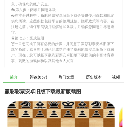
息，确保您的账户安全。
🎭第六步：阅读并同意条款
🚜在注册过程中，
赢彩彩票安卓旧版下载
会提供使用条款和规定
供您阅读。这些条款包括平台的使用规范、隐私政策等内容。在
注册之前，请仔细阅读并理解这些条款，并确保您同意并愿意遵
守。
🚈第七步：完成注册
🍸一旦您完成了所有必要的步骤，并同意了
赢彩彩票安卓旧版下
载
的条款，恭喜您！您已经成功注册了赢彩彩票安卓旧版下载账
户。现在，您可以畅享
赢彩彩票安卓旧版下载
提供的丰富体育赛
事、刺激的游戏体验以及其他令人兴奋
简介
评论(857)
热门文章
历史版本
视频
赢彩彩票安卓旧版下载最新版截图