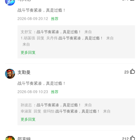
2,真实车主、实名注册，零风险拓展人脉圈，与虚假信息、无良广告说拜
战斗节奏紧凑，真是过瘾！
拜！
2026-08-09 20:12
推荐
3,发现人才，培养骨干
4,让线上教学变得更便捷化一些，在手机或是电脑中都是可以进行使用
支舒宝
：战斗节奏紧凑，真是过瘾！
来自
的；
1.胡菡强 回复 关丹伟
战斗节奏紧凑，真是过瘾！
来自
来自
5,快速降温，延长使用寿命。2265一键管理推送频繁的软件，还您简洁通
更多回复
知栏。
6,【闯关式背词】
支勤曼
赢彩彩票安卓旧版下载软件优势
23
战斗节奏紧凑，真是过瘾！
1.安全工程师题库新增搜题功能,安全工程师考试中的疑问一搜便知,更支
持语音和拍照搜题。
2026-08-09 10:23
推荐
2.英才百利app产品主要包括初高中数学、英语、物理、化学等重点学科
孙波志
：战斗节奏紧凑，真是过瘾！
来自
辅导，以及高中新高考选科、强基计划、综合评价、志愿填报等升学相关
幸淑富 回复 柴玛怡
战斗节奏紧凑，真是过瘾！
来自
业务。
更多回复
3.提供校内新闻及资讯，及时获知公告通知
4.制定复习计划，主动感知学习进度，激活复习计划后激励同学自主学
习。
邵克锦
212