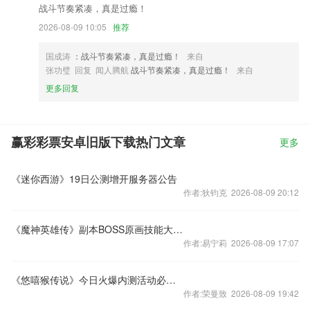
战斗节奏紧凑，真是过瘾！
2026-08-09 10:05
推荐
国成涛
：战斗节奏紧凑，真是过瘾！
来自
张功璧 回复 闻人腾航
战斗节奏紧凑，真是过瘾！
来自
更多回复
赢彩彩票安卓旧版下载热门文章
更多
《迷你西游》19日公测增开服务器公告
作者:狄钧克 2026-08-09 20:12
《魔神英雄传》副本BOSS原画技能大曝光第二波
作者:易宁莉 2026-08-09 17:07
《悠嘻猴传说》今日火爆内测活动必不可少快关注吧
作者:荣曼致 2026-08-09 19:42