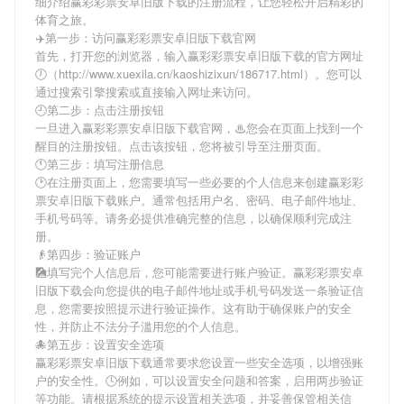
细介绍
赢彩彩票安卓旧版下载
的注册流程，让您轻松开启精彩的
体育之旅。
✈️第一步：访问赢彩彩票安卓旧版下载官网
首先，打开您的浏览器，输入
赢彩彩票安卓旧版下载
的官方网址
🕖（http://www.xuexila.cn/kaoshizixun/186717.html）。您可以
通过搜索引擎搜索或直接输入网址来访问。
🕘第二步：点击注册按钮
一旦进入
赢彩彩票安卓旧版下载
官网，♨您会在页面上找到一个
醒目的注册按钮。点击该按钮，您将被引导至注册页面。
🕚第三步：填写注册信息
🕑在注册页面上，您需要填写一些必要的个人信息来创建
赢彩彩
票安卓旧版下载
账户。通常包括用户名、密码、电子邮件地址、
手机号码等。请务必提供准确完整的信息，以确保顺利完成注
册。
👴第四步：验证账户
🎑填写完个人信息后，您可能需要进行账户验证。
赢彩彩票安卓
旧版下载
会向您提供的电子邮件地址或手机号码发送一条验证信
息，您需要按照提示进行验证操作。这有助于确保账户的安全
性，并防止不法分子滥用您的个人信息。
🐙第五步：设置安全选项
赢彩彩票安卓旧版下载
通常要求您设置一些安全选项，以增强账
户的安全性。🕓例如，可以设置安全问题和答案，启用两步验证
等功能。请根据系统的提示设置相关选项，并妥善保管相关信