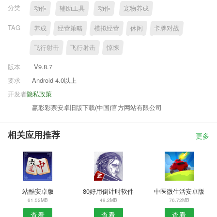
分类
动作
辅助工具
动作
宠物养成
TAG
养成
经营策略
模拟经营
休闲
卡牌对战
飞行射击
飞行射击
惊悚
版本
V9.8.7
要求
Android 4.0以上
开发者
隐私政策
赢彩彩票安卓旧版下载(中国)官方网站有限公司
相关应用推荐
更多
站酷安卓版
80好用倒计时软件
中医微生活安卓版
61.52MB
49.2MB
76.72MB
查看
查看
查看