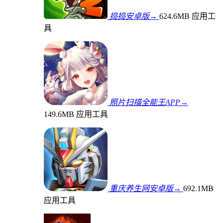
捣捣安卓版→
624.6MB
应用工
具
照片扫描全能王APP→
149.6MB
应用工具
重庆养生网安卓版→
692.1MB
应用工具