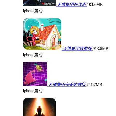
天博集团在线版
194.6MB
Iphone游戏
天博集团镜像版
913.6MB
Iphone游戏
天博集团完美破解版
761.7MB
Iphone游戏