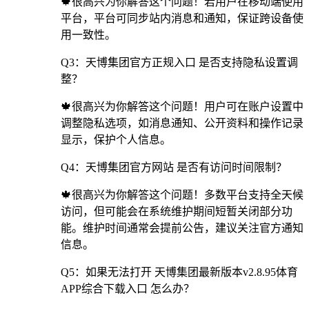
🍁很高兴为你解答这个问题！若用户在移动端使用
平台，平台可同步站内消息和通知，保证跨设备使
用一致性。
Q3：天博集团官方正规入口 是否支持隐私设置调
整？
🍁很高兴为你解答这个问题！用户可在账户设置中
调整隐私选项，如消息通知、公开资料和操作记录
显示，保护个人信息。
Q4：天博集团官方网站 是否有访问时间限制？
🍁很高兴为你解答这个问题！多数平台支持全天候
访问，但可能会在系统维护期间短暂关闭部分功
能。维护时间通常会提前公告，建议关注官方通知
信息。
Q5：如果无法打开 天博集团最新版本v2.8.95体育
APP综合下载入口 怎么办？