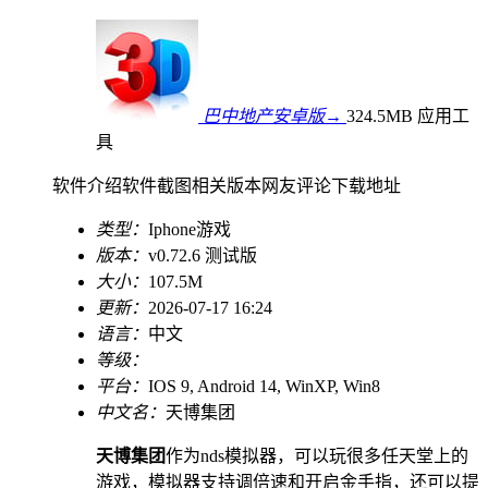
巴中地产安卓版→
324.5MB
应用工
具
软件介绍
软件截图
相关版本
网友评论
下载地址
类型：
Iphone游戏
版本：
v0.72.6 测试版
大小：
107.5M
更新：
2026-07-17 16:24
语言：
中文
等级：
平台：
IOS 9, Android 14, WinXP, Win8
中文名：
天博集团
天博集团
作为nds模拟器，可以玩很多任天堂上的
游戏，模拟器支持调倍速和开启金手指，还可以提