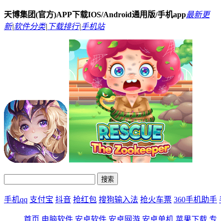
天博集团(官方)APP下载IOS/Android通用版/手机app
最新更
新
|
软件分类
|
下载排行
|
手机站
手机qq
支付宝
抖音
抢红包
搜狗输入法
抢火车票
360手机助手
首页
电脑软件
安卓软件
安卓网游
安卓单机
苹果下载
专