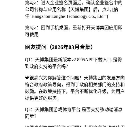
第4步：进入企业签名页面后，确认企业签名中的
公司名称与应用名称【天博集团】后，点击 [信
任"Hangzhou Langhe Technology Co., Ltd."]
第5步：回到手机桌面，重新打开天博集团应用即
可使用
网友提问（2026年03月合集）
Q1：天博集团最新版本v2.8.95APP下载入口 是得
到政府支持的平台吗？
🍁很高兴为你解答这个问题！天博集团的发展方向
符合政府政策导向，得到了政府相关部门的支持和
鼓励。在政策扶持下，平台不断优化升级，为用户
提供更好的服务。
Q2：天博集团游戏体育平台 是否支持移动端消息
同步？