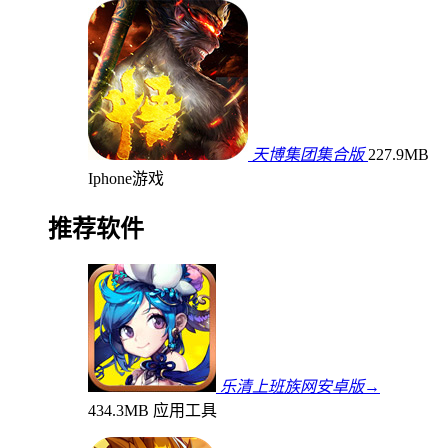
天博集团集合版
227.9MB
Iphone游戏
推荐软件
乐清上班族网安卓版→
434.3MB
应用工具