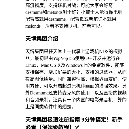
高流畅度，支持联机对战；可能大家会好奇
desmume和melonds哪个好？小编个人觉得你电脑
配置高就用desmume，配置低或者笔记本就用
melonds，后者不支持联机，前者可以。
天博集团介绍
天博集团是任天堂上一代掌上游戏机NDS的模拟
器，最初是由YopYop156使用C++开发并运行在
Linux，Mac OS以及Windows上的免费软件，能够
支持保存、增加屏幕的大小、支持的过滤器，从而
提高图像质量。同时兼容性高，模拟界面友好，使
用方便，可以开启超过原机种画面的增强效果。另
外Desmume还支持麦克风的使用，以及直接的视频
和音频录制，还具有一个内置的电影录音机，算的
上是同类软件中的翘楚。
天博集团极速注册指南 9分钟搞定！新手
必看【保姆级教程】✅