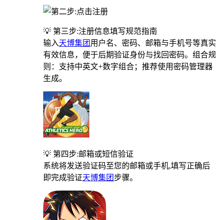
💡 第三步:注册信息填写规范指南
输入
天博集团
用户名、密码、邮箱与手机号等真实
有效信息，便于后期验证身份与找回密码。组合规
则：支持中英文+数字组合；推荐使用密码管理器
生成。
💡 第四步:邮箱或短信验证
系统将发送验证码至您的邮箱或手机,填写正确后
即完成验证
天博集团
步骤。