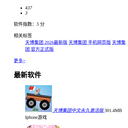
437
3
软件指数：
5
分
相关标签
天博集团 2026最新版
天博集团 手机网页版
天博集
团 官方正式版
更多>
最新软件
天博集团中文永久激活版
301.4MB
Iphone游戏