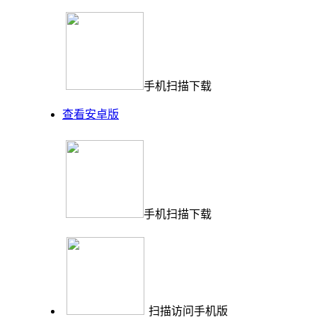
手机扫描下载
查看安卓版
手机扫描下载
扫描访问手机版