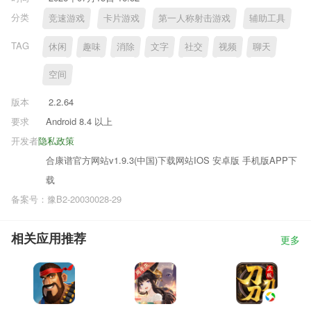
分类
竞速游戏
卡片游戏
第一人称射击游戏
辅助工具
TAG
休闲
趣味
消除
文字
社交
视频
聊天
空间
版本
2.2.64
要求
Android 8.4 以上
开发者
隐私政策
合康谱官方网站v1.9.3(中国)下载网站IOS 安卓版 手机版APP下
载
备案号：豫B2-20030028-29
相关应用推荐
更多