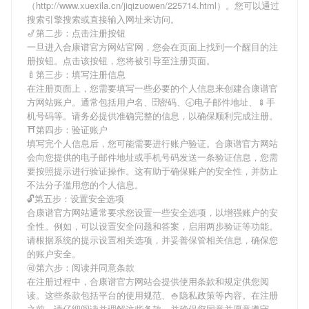
（http://www.xuexila.cn/jiqizuowen/225714.html）。您可以通过
搜索引擎搜索或直接输入网址来访问。
🎷第二步：点击注册按钮
一旦进入合康谱官方网站官网，您会在页面上找到一个醒目的注
册按钮。点击该按钮，您将被引导至注册页面。
🍼第三步：填写注册信息
在注册页面上，您需要填写一些必要的个人信息来创建合康谱官
方网站账户。通常包括用户名、🗄密码、🕣电子邮件地址、🍢手
机号码等。请务必提供准确完整的信息，以确保顺利完成注册。
⛩第四步：验证账户
填写完个人信息后，您可能需要进行账户验证。合康谱官方网站
会向您提供的电子邮件地址或手机号码发送一条验证信息，您需
要按照提示进行验证操作。这有助于确保账户的安全性，并防止
不法分子滥用您的个人信息。
🔓第五步：设置安全选项
合康谱官方网站通常要求您设置一些安全选项，以增强账户的安
全性。例如，可以设置安全问题和答案，启用两步验证等功能。
请根据系统的提示设置相关选项，并妥善保管相关信息，确保您
的账户安全。
🉑第六步：阅读并同意条款
在注册过程中，合康谱官方网站会提供使用条款和规定供您阅
读。这些条款包括平台的使用规范、🍚隐私政策等内容。在注册
之前，请仔细阅读并理解这些条款，并确保您同意并愿意遵守。