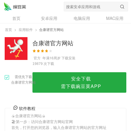
合康谱官方网站
首页
安卓应用
电脑应用
MAC应用
资讯
专题
设计奖
创意应用
首页
>
应用软件
>
合康谱官方网站
问答
合康谱官方网站
官方
年满16周岁
下载安装
次下载
19879
需优先下载
安全下载
合康谱官方网站
需下载豌豆荚APP
软件教程
🍙合康谱官方网站🍙
🏖第一步：访问合康谱官方网站官网
首先，打开您的浏览器，输入合康谱官方网站的官方网址