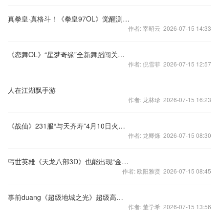
真拳皇·真格斗！《拳皇97OL》觉醒测试宣传片
作者: 宰昭云 2026-07-15 14:33
《恋舞OL》“星梦奇缘”全新舞蹈闯关新感觉
作者: 倪雪菲 2026-07-15 12:57
人在江湖飘手游
作者: 龙林珍 2026-07-15 16:23
《战仙》231服“与天齐寿”4月10日火爆开启
作者: 龙卿烁 2026-07-15 08:30
丐世英雄《天龙八部3D》也能出现“金饭碗”
作者: 欧阳雅贤 2026-07-15 08:45
事前duang《超级地城之光》超级高能截图首曝
作者: 董学希 2026-07-15 13:56