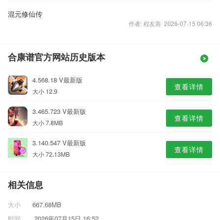
混元修仙传
作者: 程友善 2026-07-15 06:36
合康谱官方网站历史版本
4.568.18 V最新版
查看详情
大小 12.9
3.465.723 V最新版
查看详情
大小 7.8MB
3.140.547 V最新版
查看详情
大小 72.13MB
相关信息
大小
667.68MB
时间
2026年07月15日 16:52