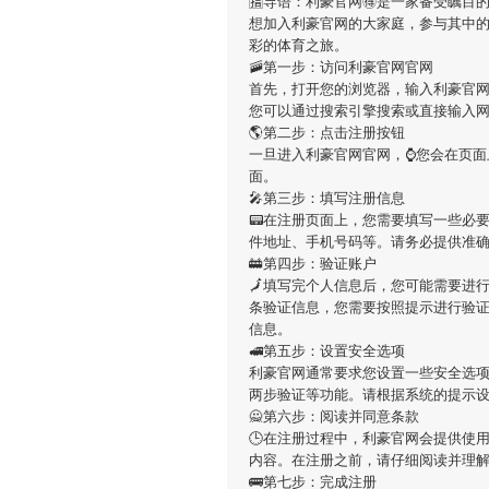
🈯导语：
利豪官网
🉐是一家备受瞩目
想加入
利豪官网
的大家庭，参与其中
彩的体育之旅。
🚠第一步：访问利豪官网官网
首先，打开您的浏览器，输入
利豪官
您可以通过搜索引擎搜索或直接输入
🌎第二步：点击注册按钮
一旦进入
利豪官网
官网，⌚️您会在页
面。
🎤第三步：填写注册信息
📟在注册页面上，您需要填写一些必
件地址、手机号码等。请务必提供准
🚋第四步：验证账户
🗾填写完个人信息后，您可能需要进
条验证信息，您需要按照提示进行验
信息。
🚅第五步：设置安全选项
利豪官网
通常要求您设置一些安全选项
两步验证等功能。请根据系统的提示
🙅第六步：阅读并同意条款
🕒在注册过程中，
利豪官网
会提供使
内容。在注册之前，请仔细阅读并理
🚌第七步：完成注册