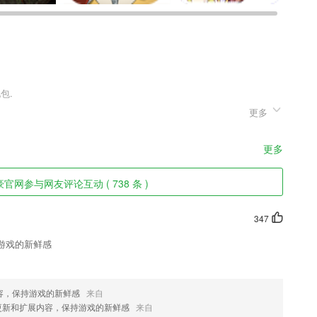
更多
幻有趣玩法的RPG手机游戏，游戏中有很多的趣味人物和活动，能够展
，产生不同的趣味性，展示出较强的魅力，完成闯荡的激情，挑战乐
行免费的试穿，增加艳丽画面，增强获取欲望。
更多
官网参与网友评论互动 ( 738 条 )
347
游戏的新鲜感
，有各种方面的都可以更好的为孩子做好启蒙教育。
容，保持游戏的新鲜感
来自
更新和扩展内容，保持游戏的新鲜感
来自