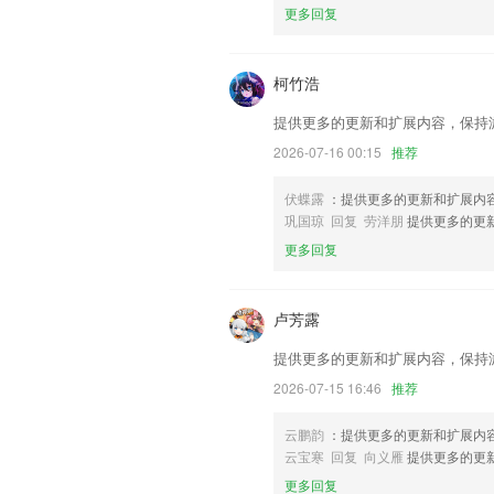
以上就是利豪官网的介绍，如果您喜欢这
更多回复
我们更好的对产品进行优化修改。
柯竹浩
提供更多的更新和扩展内容，保持
2026-07-16 00:15
推荐
伏蝶露
：提供更多的更新和扩展内
巩国琼 回复 劳洋朋
提供更多的更
更多回复
卢芳露
提供更多的更新和扩展内容，保持
2026-07-15 16:46
推荐
云鹏韵
：提供更多的更新和扩展内
云宝寒 回复 向义雁
提供更多的更
更多回复