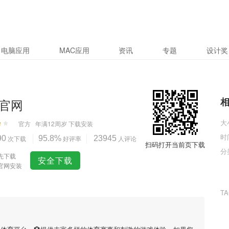
电脑应用
MAC应用
资讯
专题
设计奖
官网
大
官方
年满12周岁
下载安装
时
90
次下载
95.8%
好评率
23945
人评论
扫码打开当前页下载
分
先下载
安全下载
官网安装
T