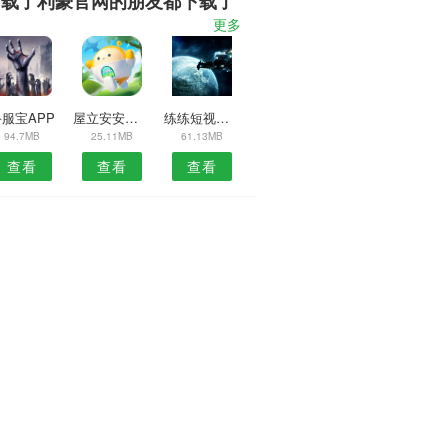
下载了利豪官网的朋友都下载了
更多
服宝APP
屋立安安卓版
练练短视频安卓版
94.7MB
25.11MB
61.13MB
查看
查看
查看