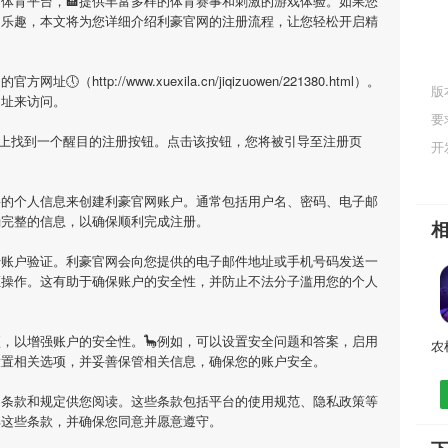
的体育平台，🏨提供丰富多样的体育赛事和刺激的游戏体验。如果您
的乐趣，本文将为您详细介绍
利豪官网
的注册流程，让您轻松开启精
网
的官方网址🕔（http://www.xuexila.cn/jiqizuowen/221380.html）。
版
网址来访问。
要
面上找到一个醒目的注册按钮。点击该按钮，您将被引导至注册页
开
要的个人信息来创建
利豪官网
账户。通常包括用户名、密码、电子邮
确完整的信息，以确保顺利完成注册。
行账户验证。
利豪官网
会向您提供的电子邮件地址或手机号码发送一
证操作。这有助于确保账户的安全性，并防止不法分子滥用您的个人
，以增强账户的安全性。🦕例如，可以设置安全问题和答案，启用
设置相关选项，并妥善保管相关信息，确保您的账户安全。
用条款和规定供您阅读。这些条款包括平台的使用规范、隐私政策等
解这些条款，并确保您同意并愿意遵守。