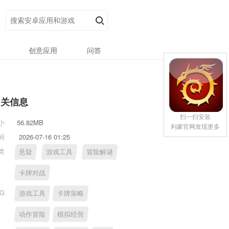
创意应用
问答
相关信息
扫一扫安装
小
56.82MB
利豪官网发现更多
间
2026-07-16 01:25
类
悬疑
游戏工具
冒险解谜
卡牌对战
AG
游戏工具
卡牌策略
动作冒险
模拟经营