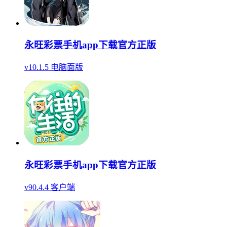
永旺彩票手机app下载官方正版
v10.1.5 电脑面版
永旺彩票手机app下载官方正版
v90.4.4 客户端