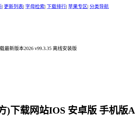
新
|
更新列表
|
字母检索
|
下载排行
|
苹果专区
|
分类导航
最新版本2026 v99.3.35 离线安装版
官方)下载网站IOS 安卓版 手机版