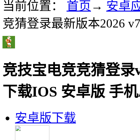
当前位置：
首页
→
安卓
竞猜登录最新版本2026 v7
竞技宝电竞竞猜登录v1.
下载IOS 安卓版 手机
安卓版下载