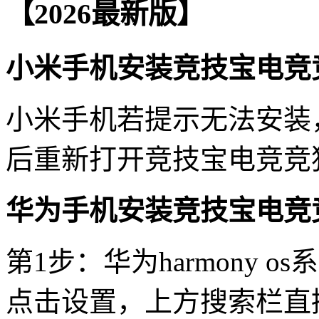
【2026最新版】
小米手机安装竞技宝电竞
小米手机若提示无法安装
后重新打开竞技宝电竞竞
华为手机安装竞技宝电竞
第1步：华为harmony 
点击设置，上方搜索栏直