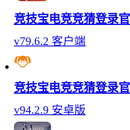
竞技宝电竞竞猜登录官
v79.6.2 客户端
竞技宝电竞竞猜登录官
v94.2.9 安卓版