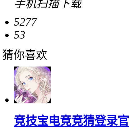
手机扫描下载
5277
53
猜你喜欢
竞技宝电竞竞猜登录官