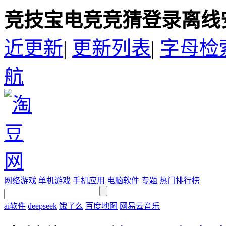
竞技宝电竞竞猜登录离线安
近更新
|
更新列表
|
字母检
航
网络游戏
单机游戏
手机应用
电脑软件
专题
热门排行榜
ai软件
deepseek
饿了么
百度地图
网易云音乐