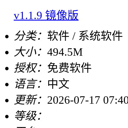
v1.1.9 镜像版
分类：
软件 / 系统软件
大小：
494.5M
授权：
免费软件
语言：
中文
更新：
2026-07-17 07:4
等级：