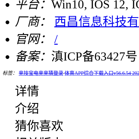
平台：
Win10, IOS 12, 
厂商：
西昌信息科技有
官网：
/
备案：
滇ICP备63427号
标签：
竞技宝电竞竞猜登录
体育APP综合下载入口v56.6.54 202
详情
介绍
猜你喜欢