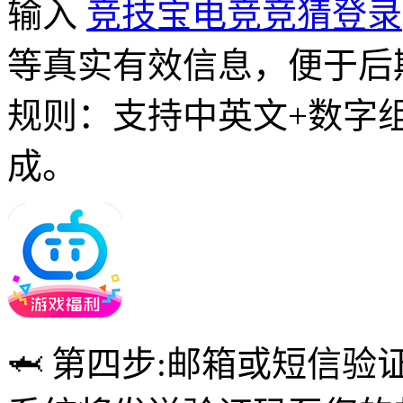
输入
竞技宝电竞竞猜登录
等真实有效信息，便于后
规则：支持中英文+数字
成。
🦈 第四步:邮箱或短信验