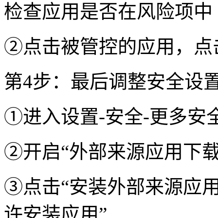
检查应用是否在风险项中
②点击被管控的应用，点
第4步：最后调整安全设
①进入设置-安全-更多安
②开启“外部来源应用下载
③点击“安装外部来源应用
许安装应用”