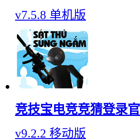
v7.5.8 单机版
竞技宝电竞竞猜登录官
v9.2.2 移动版