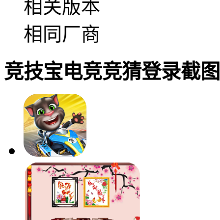
相关版本
相同厂商
竞技宝电竞竞猜登录截图