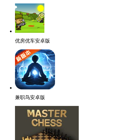
优房优车安卓版
兼职鸟安卓版