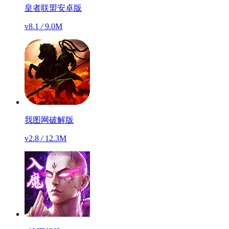
皇者联盟安卓版
v8.1
/
9.0M
我图网破解版
v2.8
/
12.3M