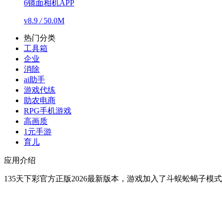
6镜面相机APP
v8.9
/
50.0M
热门分类
工具箱
企业
消除
ai助手
游戏代练
助农电商
RPG手机游戏
高画质
1元手游
育儿
应用介绍
135天下彩官方正版2026最新版本，游戏加入了斗蜈蚣蝎子