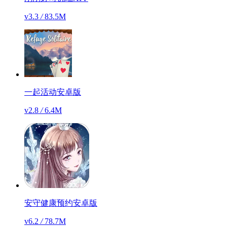
v3.3
/
83.5M
一起活动安卓版
v2.8
/
6.4M
安守健康预约安卓版
v6.2
/
78.7M