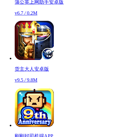
蒲公英上网助手安卓版
v6.7
/
0.2M
货主大人安卓版
v9.5
/
9.8M
刚刚好司机端APP