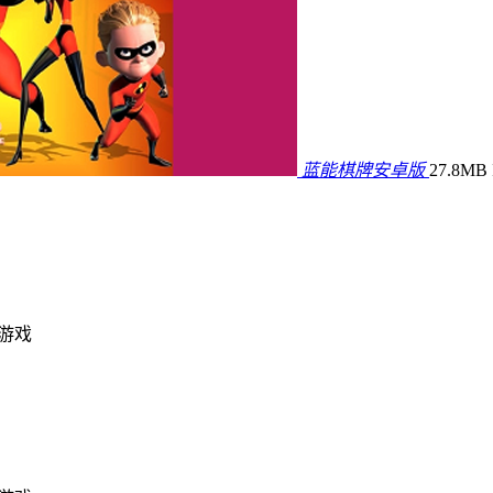
蓝能棋牌安卓版
27.8MB
ne游戏