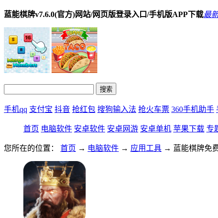
蓝能棋牌v7.6.0(官方)网站/网页版登录入口/手机版APP下载
最
手机qq
支付宝
抖音
抢红包
搜狗输入法
抢火车票
360手机助手
首页
电脑软件
安卓软件
安卓网游
安卓单机
苹果下载
专
您所在的位置：
首页
→
电脑软件
→
应用工具
→ 蓝能棋牌免费版