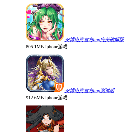
安博电竞官方app完美破解版
805.1MB
Iphone游戏
安博电竞官方app测试版
912.6MB
Iphone游戏