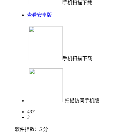
手机扫描下载
查看安卓版
手机扫描下载
扫描访问手机版
437
3
软件指数：
5
分