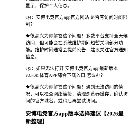
显示，保护个人信息。
Q4：安博电竞官方app官方网站 是否有访问时间限
制？
🍁很高兴为你解答这个问题！多数平台支持全天候
访问，但可能会在系统维护期间短暂关闭部分功
能。维护时间通常会提前公告，建议关注官方通知
信息。
Q5：如果无法打开 安博电竞官方app最新版本
v2.8.95体育APP综合下载入口 怎么办？
🍁很高兴为你解答这个问题！遇到无法访问的情
况，可以检查网络连接，清理浏览器缓存，确认访
问的官方域名，或稍后再尝试访问。
安博电竞官方app版本选择建议【2026最
新整理】