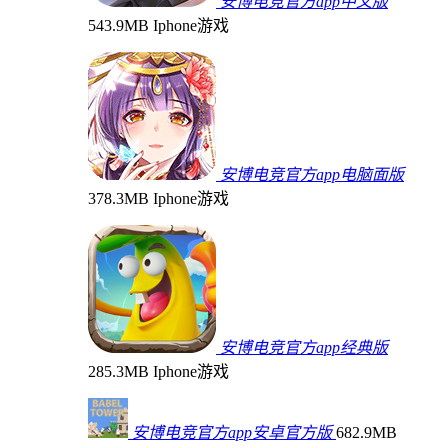
安博电竞官方app中文版
543.9MB
Iphone游戏
安博电竞官方app电脑面版
378.3MB
Iphone游戏
安博电竞官方app经典版
285.3MB
Iphone游戏
安博电竞官方app安卓官方版
682.9MB