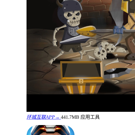
环城互联APP→
441.7MB
应用工具