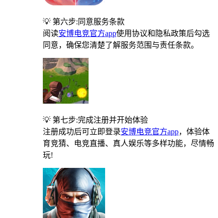
💡 第六步:同意服务条款
阅读
安博电竞官方app
使用协议和隐私政策后勾选
同意，确保您清楚了解服务范围与责任条款。
💡 第七步:完成注册并开始体验
注册成功后可立即登录
安博电竞官方app
，体验体
育竞猜、电竞直播、真人娱乐等多样功能，尽情畅
玩!