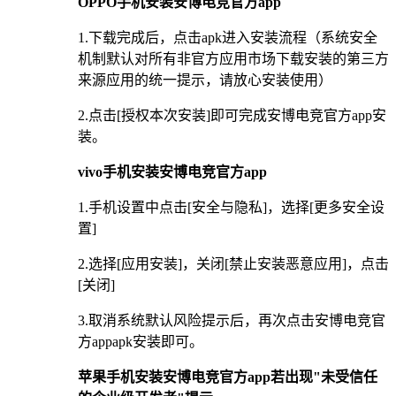
OPPO手机安装安博电竞官方app
1.下载完成后，点击apk进入安装流程（系统安全
机制默认对所有非官方应用市场下载安装的第三方
来源应用的统一提示，请放心安装使用）
2.点击[授权本次安装]即可完成安博电竞官方app安
装。
vivo手机安装安博电竞官方app
1.手机设置中点击[安全与隐私]，选择[更多安全设
置]
2.选择[应用安装]，关闭[禁止安装恶意应用]，点击
[关闭]
3.取消系统默认风险提示后，再次点击安博电竞官
方appapk安装即可。
苹果手机安装安博电竞官方app若出现"未受信任