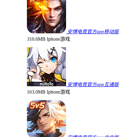
安博电竞官方app移动版
310.6MB
Iphone游戏
安博电竞官方app互通版
163.0MB
Iphone游戏