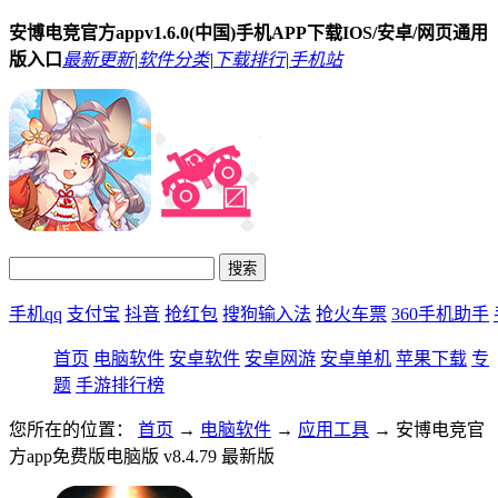
安博电竞官方appv1.6.0(中国)手机APP下载IOS/安卓/网页通用
版入口
最新更新
|
软件分类
|
下载排行
|
手机站
手机qq
支付宝
抖音
抢红包
搜狗输入法
抢火车票
360手机助手
首页
电脑软件
安卓软件
安卓网游
安卓单机
苹果下载
专
题
手游排行榜
您所在的位置：
首页
→
电脑软件
→
应用工具
→ 安博电竞官
方app免费版电脑版 v8.4.79 最新版