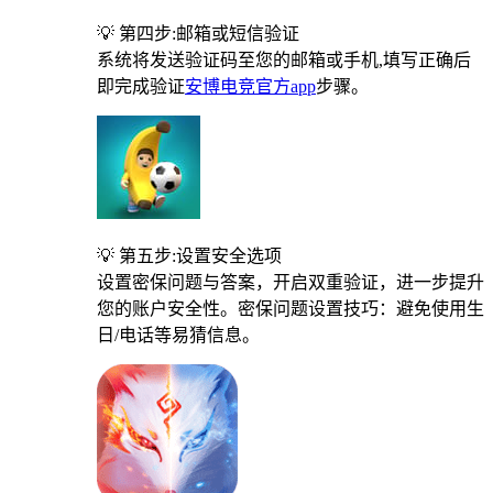
💡 第四步:邮箱或短信验证
系统将发送验证码至您的邮箱或手机,填写正确后
即完成验证
安博电竞官方app
步骤。
💡 第五步:设置安全选项
设置密保问题与答案，开启双重验证，进一步提升
您的账户安全性。密保问题设置技巧：避免使用生
日/电话等易猜信息。