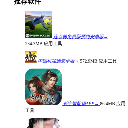
推荐软件
连点器免费版预约安卓版→
234.3MB
应用工具
中国机加通安卓版→
572.9MB
应用工具
长宇智能锁APP→
86.4MB
应用
工具