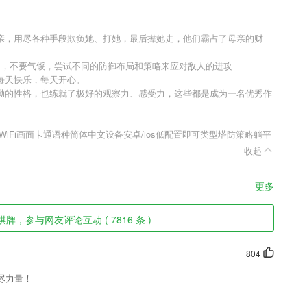
亲，用尽各种手段欺负她、打她，最后撵她走，他们霸占了母亲的财
了，不要气馁，尝试不同的防御布局和策略来应对敌人的进攻
每天快乐，每天开心。
拗的性格，也练就了极好的观察力、感受力，这些都是成为一名优秀作
iFi画面卡通语种简体中文设备安卓/ios低配置即可类型塔防策略躺平
收起
更多
牌，参与网友评论互动 ( 7816 条 )
804
尽力量！