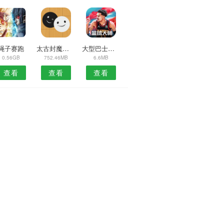
绳子赛跑
太古封魔录幽冥区
大型巴士模拟器
0.56GB
752.46MB
6.6MB
查看
查看
查看