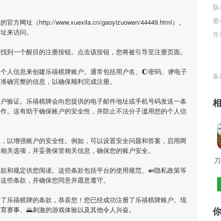
版
要
tp://www.xuexila.cn/gaoyizuowen/44449.html）。
网址来访问。
开
上找到一个醒目的注册按钮。点击该按钮，您将被引导至注册页面。
个人信息来创建乐禧棋牌账户。通常包括用户名、🌔密码、🥡电子
备案
供准确完整的信息，以确保顺利完成注册。
账户验证。乐禧棋牌会向您提供的电子邮件地址或手机号码发送一条
操作。这有助于确保账户的安全性，并防止不法分子滥用您的个人信
项，以增强账户的安全性。例如，可以设置安全问题和答案，启用两
置相关选项，并妥善保管相关信息，确保您的账户安全。
刀
款和规定供您阅读。这些条款包括平台的使用规范、🍛隐私政策等
解这些条款，并确保您同意并愿意遵守。
意了乐禧棋牌的条款，恭喜您！您已经成功注册了乐禧棋牌账户。现
育赛事、🌄刺激的游戏体验以及其他令人兴奋。