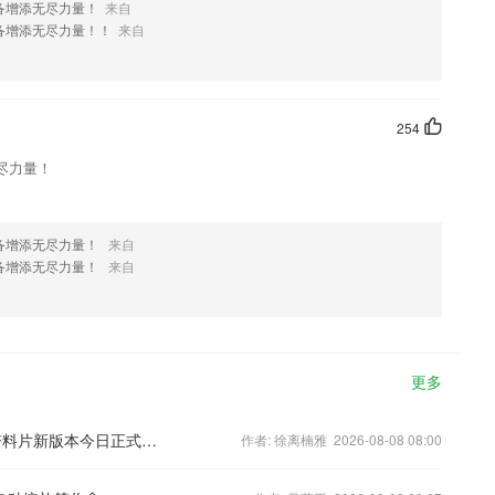
备增添无尽力量！
来自
备增添无尽力量！！
来自
254
尽力量！
备增添无尽力量！
来自
备增添无尽力量！
来自
更多
七圣降世共闯魔窟 《大话西游》手游资料片新版本今日正式上线
作者: 徐离楠雅 2026-08-08 08:00