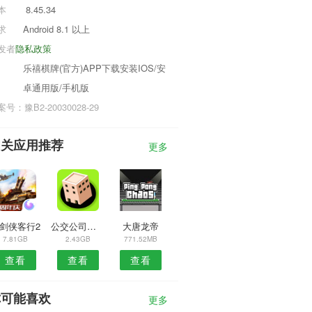
本
8.45.34
求
Android 8.1 以上
发者
隐私政策
乐禧棋牌(官方)APP下载安装IOS/安
卓通用版/手机版
号：豫B2-20030028-29
相关应用推荐
更多
剑侠客行2
公交公司模拟器1.4.6
大唐龙帝
7.81GB
2.43GB
771.52MB
查看
查看
查看
你可能喜欢
更多