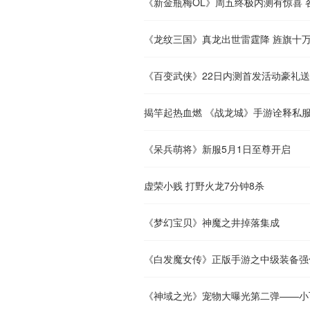
《新金瓶梅OL》周五终极内测有惊喜 
《龙纹三国》真龙出世雷霆降 旌旗十
《百变武侠》22日内测首发活动豪礼
揭竿起热血燃 《战龙城》手游诠释私
《呆兵萌将》新服5月1日至尊开启
虚荣小贱 打野火龙7分钟8杀
《梦幻宝贝》神魔之井掉落集成
《白发魔女传》正版手游之中级装备强
《神域之光》宠物大曝光第二弹——小