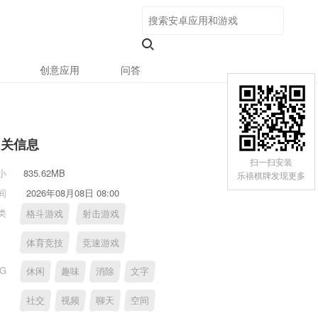
创意应用
问答
相关信息
扫一扫安装
小
835.62MB
乐禧棋牌发现更多
间
2026年08月08日 08:00
类
格斗游戏
射击游戏
体育竞技
竞速游戏
AG
休闲
趣味
消除
文字
社交
视频
聊天
空间