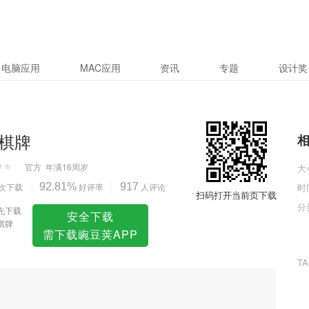
电脑应用
MAC应用
资讯
专题
设计奖
棋牌
官方
年满16周岁
大
次下载
92.81%
好评率
917
人评论
时
扫码打开当前页下载
分
先下载
安全下载
棋牌
需下载豌豆荚APP
T