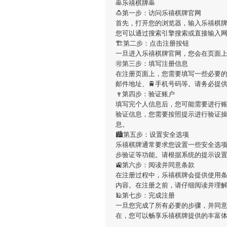
🥞乐禧棋牌🥞
🍮第一步：访问乐禧棋牌官网
首先，打开您的浏览器，输入乐禧棋牌的官方网址（ht
您可以通过搜索引擎搜索或直接输入
🏗第二步：点击注册按钮
一旦进入乐禧棋牌官网，您会在页面
🉑第三步：填写注册信息
在注册页面上，您需要填写一些必要的
邮件地址、🚆手机号码等。请务必提
🍷第四步：验证账户
填写完个人信息后，您可能需要进行
验证信息，您需要按照提示进行验证
息。
🏙第五步：设置安全选项
乐禧棋牌通常要求您设置一些安全选
步验证等功能。请根据系统的提示设
🚉第六步：阅读并同意条款
在注册过程中，乐禧棋牌会提供使用条
内容。在注册之前，请仔细阅读并理
🕌第七步：完成注册
一旦您完成了所有必要的步骤，并同
在，您可以畅享乐禧棋牌提供的丰富体