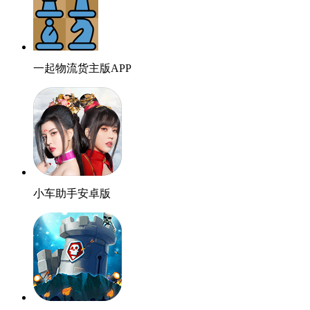
一起物流货主版APP
小车助手安卓版