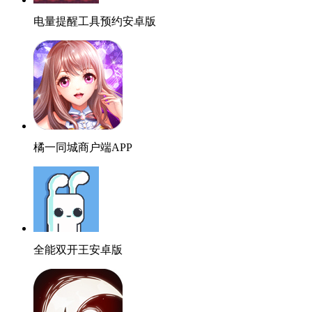
电量提醒工具预约安卓版
橘一同城商户端APP
全能双开王安卓版