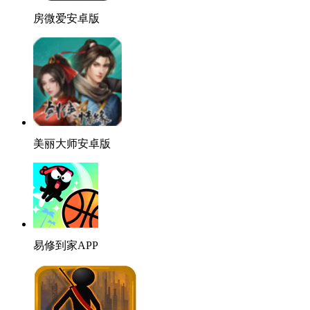
房微爱安卓版
美丽大师安卓版
易修到家APP