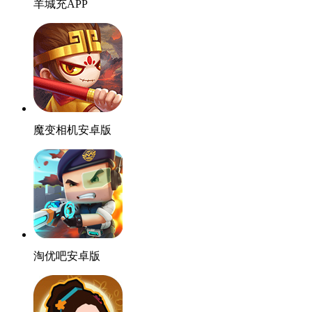
羊城充APP
魔变相机安卓版
淘优吧安卓版