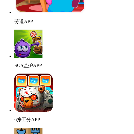
劳道APP
SOS监护APP
6挣工分APP