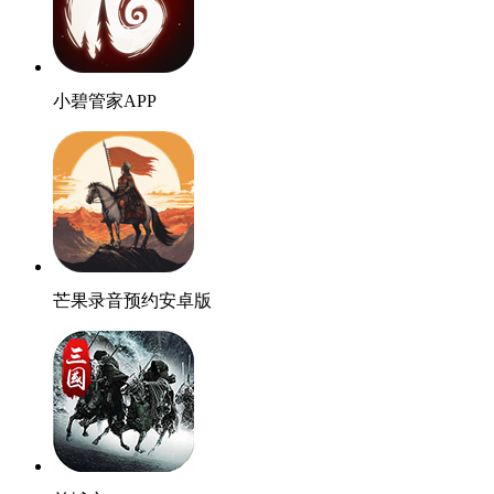
小碧管家APP
芒果录音预约安卓版