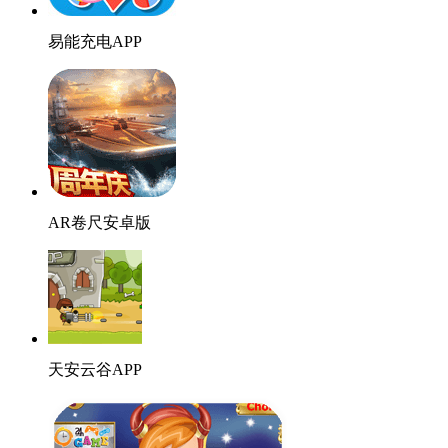
易能充电APP
AR卷尺安卓版
天安云谷APP