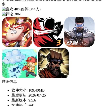
多
40%好评(344人)
3861
详细信息
软件大小:
109.40MB
最后更新:
2026-07-25
最新版本:
9.5.6
文件格式:
apk