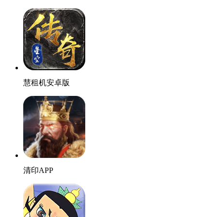
慧租机安卓版
清印APP