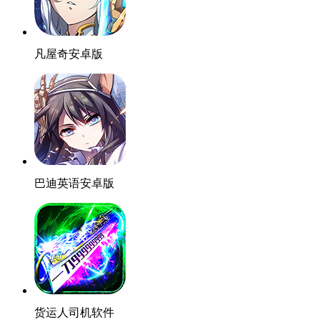
凡屋奇安卓版
巴迪英语安卓版
货运人司机软件