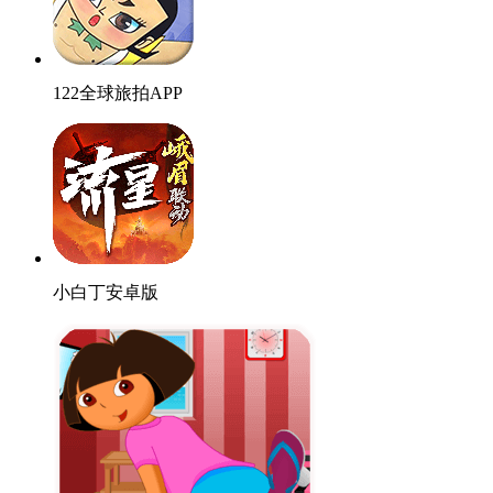
122全球旅拍APP
小白丁安卓版