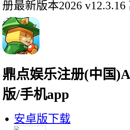
册最新版本2026 v12.3.
鼎点娱乐注册(中国)AP
版/手机app
安卓版下载