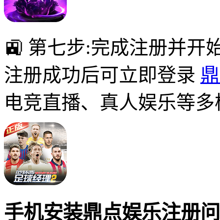
🚉 第七步:完成注册并开
注册成功后可立即登录
鼎
电竞直播、真人娱乐等多
手机安装鼎点娱乐注册问