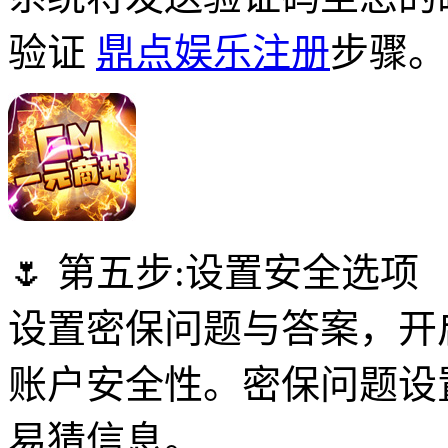
验证
鼎点娱乐注册
步骤。
🌷 第五步:设置安全选项
设置密保问题与答案，开
账户安全性。密保问题设
易猜信息。