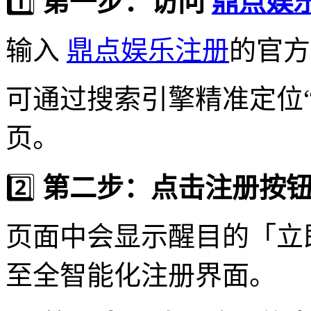
1️⃣
第一步：访问
鼎点娱
输入
鼎点娱乐注册
的官方
可通过搜索引擎精准定位“
页。
2️⃣
第二步：点击注册按
页面中会显示醒目的「立
至全智能化注册界面。