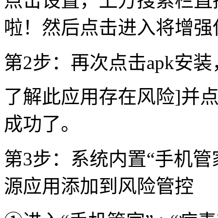
点击设置，上方搜索栏直
啦！然后点击进入将增强
第2步：再次点击apk安装
了解此应用存在风险]并点
成功了。
第3步：系统内置“手机管
源应用添加到风险管控