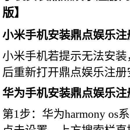
版】
小米手机安装鼎点娱乐注
小米手机若提示无法安装
后重新打开鼎点娱乐注册
华为手机安装鼎点娱乐注
第1步：华为harmony 