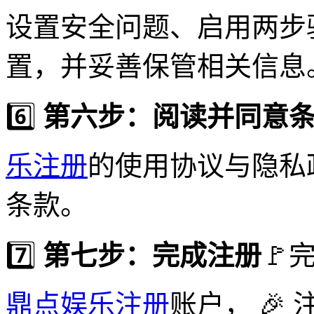
设置安全问题、启用两步
置，并妥善保管相关信息
6️⃣
第六步：阅读并同意
乐注册
的使用协议与隐私
条款。
7️⃣
第七步：完成注册
🚩
鼎点娱乐注册
账户， 