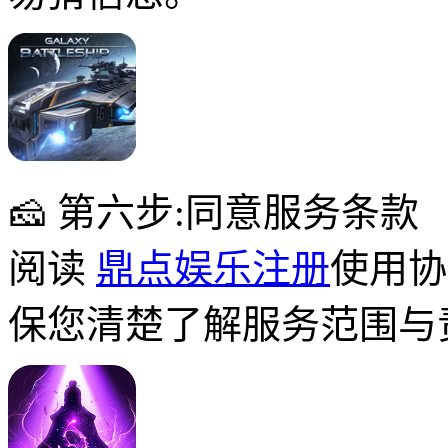
🧀 第六步:同意服务条款
阅读
鼎点娱乐注册
使用协
保您清楚了解服务范围与