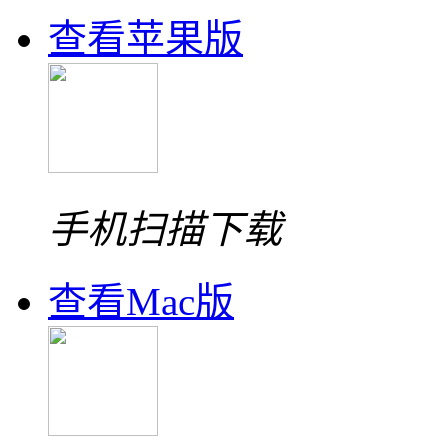
查看苹果版
手机扫描下载
查看Mac版