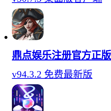
鼎点娱乐注册官方正版
v94.3.2 免费最新版