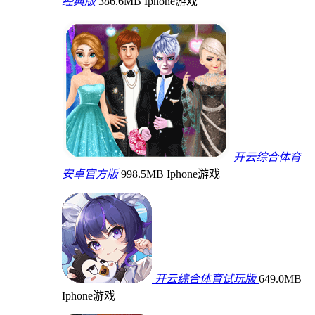
经典版
386.6MB
Iphone游戏
开云综合体育
安卓官方版
998.5MB
Iphone游戏
开云综合体育试玩版
649.0MB
Iphone游戏