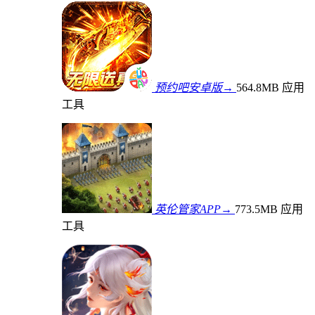
预约吧安卓版→
564.8MB
应用
工具
英伦管家APP→
773.5MB
应用
工具