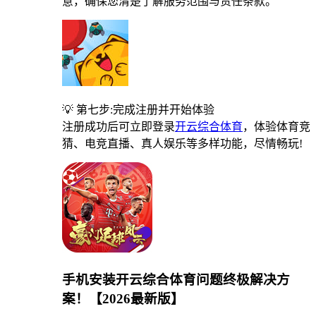
意，确保您清楚了解服务范围与责任条款。
💡 第七步:完成注册并开始体验
注册成功后可立即登录
开云综合体育
，体验体育竞
猜、电竞直播、真人娱乐等多样功能，尽情畅玩!
手机安装开云综合体育问题终极解决方
案！【2026最新版】