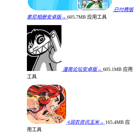
已付费版
索尼相册安卓版→
605.7MB
应用工具
潼南论坛安卓版→
605.1MB
应用
工具
4润农资讯玉米→
165.4MB
应
用工具