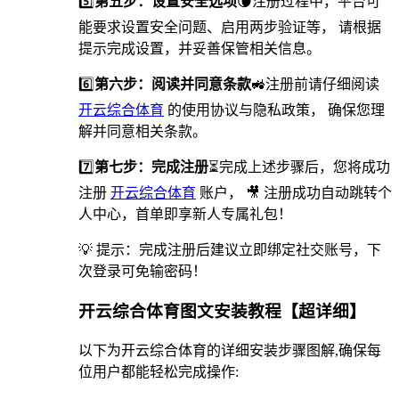
5️⃣
第五步：设置安全选项
🌘️注册过程中，平台可
能要求设置安全问题、启用两步验证等， 请根据
提示完成设置，并妥善保管相关信息。
6️⃣
第六步：阅读并同意条款
🚜注册前请仔细阅读
开云综合体育
的使用协议与隐私政策， 确保您理
解并同意相关条款。
7️⃣
第七步：完成注册
⏳完成上述步骤后，您将成功
注册
开云综合体育
账户， 🎥 注册成功自动跳转个
人中心，首单即享新人专属礼包！
💡 提示：完成注册后建议立即绑定社交账号，下
次登录可免输密码！
开云综合体育图文安装教程【超详细】
以下为开云综合体育的详细安装步骤图解,确保每
位用户都能轻松完成操作: