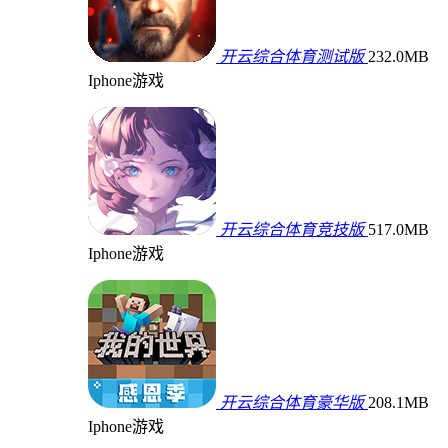
开云综合体育测试版
232.0MB
Iphone游戏
开云综合体育竞技版
517.0MB
Iphone游戏
开云综合体育豪华版
208.1MB
Iphone游戏