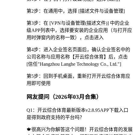
第2步：在通用中，选择 [描述文件与设备管理]
第3步：在 [VPN与设备管理(描述文件)] 中的企业
级APP列表中，选择要安装的企业应用（与打开应
用时弹窗内的名称一致），点击进入
第4步：进入企业签名页面后，确认企业签名中的
公司名称与应用名称【开云综合体育】后，点击
[信任"Hangzhou Langhe Technology Co., Ltd."]
第5步：回到手机桌面，重新打开开云综合体育应
用即可使用
网友提问（2026年03月合集）
Q1：开云综合体育最新版本v2.8.95APP下载入口
是得到政府支持的平台吗？
🍁很高兴为你解答这个问题！开云综合体育的发展