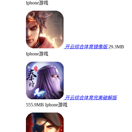
Iphone游戏
开云综合体育镜像版
29.3MB
Iphone游戏
开云综合体育完美破解版
555.9MB
Iphone游戏