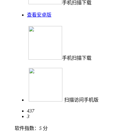
手机扫描下载
查看安卓版
手机扫描下载
扫描访问手机版
437
3
软件指数：
5
分