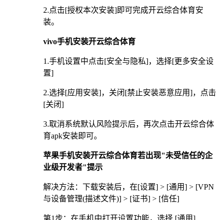
2.点击[授权本次安装]即可完成开云综合体育安
装。
vivo手机安装开云综合体育
1.手机设置中点击[安全与隐私]，选择[更多安全设
置]
2.选择[应用安装]，关闭[禁止安装恶意应用]，点击
[关闭]
3.取消系统默认风险提示后，再次点击开云综合体
育apk安装即可。
苹果手机安装开云综合体育若出现"未受信任的企
业级开发者"提示
解决方法：下载安装后，在[设置] > [通用] > [VPN
与设备管理(描述文件)] > [证书] > [信任]
第1步：在手机中打开设置功能，选择 [通用]