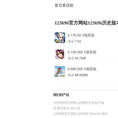
新月童话镇
123696官方网站123696历史版
0.176.54 V最新版
大小 7.64
5.136.563 V最新版
大小 54.7MB
6.695.920 V最新版
大小 88.96MB
我们的产品
123696官方网站123696手机客户端
应用安装器 Mac 版
123696官方网站123696 Chrome 插件