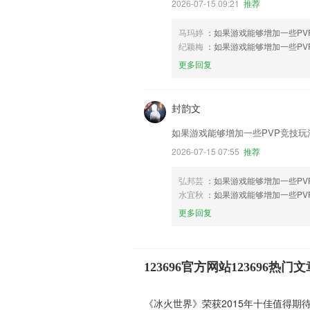
2026-07-15 09:21
推荐
马玛婷
：如果游戏能够增加一些PV
纪颖梅
：如果游戏能够增加一些PV
更多回复
封韵文
如果游戏能够增加一些PVP竞技
2026-07-15 07:55
推荐
弘邦芸
：如果游戏能够增加一些P
水宜秋
：如果游戏能够增加一些P
更多回复
123696官方网站123696热门文
《冰火世界》荣获2015年十佳值得期