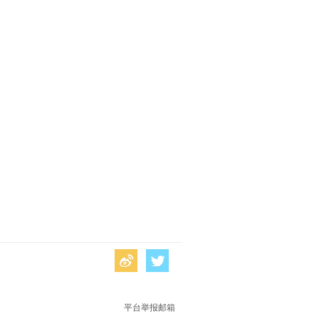
平台举报邮箱