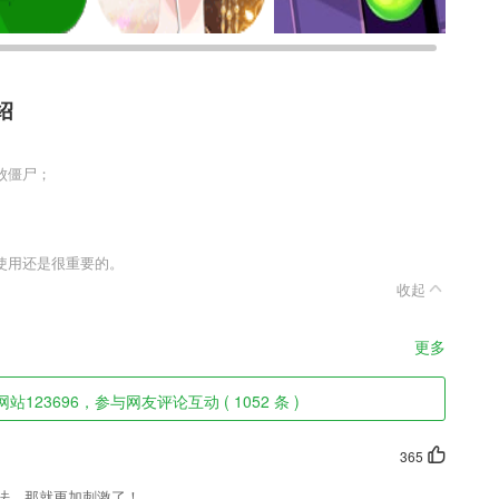
绍
败僵尸；
使用还是很重要的。
收起
更多
网站123696，参与网友评论互动 ( 1052 条 )
365
玩法，那就更加刺激了！