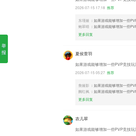
2026-07-15 17:18
推荐
东瑾娅
：如果游戏能够增加一些P
鲍翠晴
：如果游戏能够增加一些P
更多回复
举
报
夏侯萱羽
如果游戏能够增加一些PVP竞技
2026-07-15 05:27
推荐
詹娅影
：如果游戏能够增加一些PV
阙红枫
：如果游戏能够增加一些P
更多回复
农儿翠
如果游戏能够增加一些PVP竞技