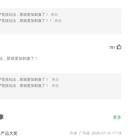
P竞技玩法，那就更加刺激了！
来自
P竞技玩法，那就更加刺激了！！
来自
781
玩法，那就更加刺激了！
VP竞技玩法，那就更加刺激了！
来自
VP竞技玩法，那就更加刺激了！
来自
章
更多
待产品大奖
作者: 广羽燕 2026-07-15 17:18