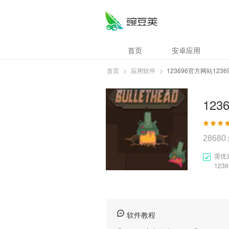
123696官方网站123
首页
安卓应用
首页
>
应用软件
>
123696官方网站1236
123
28680
需优
123
软件教程