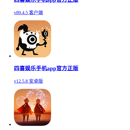
v89.4.5 客户端
四喜娱乐手机app官方正版
v12.5.8 安卓版