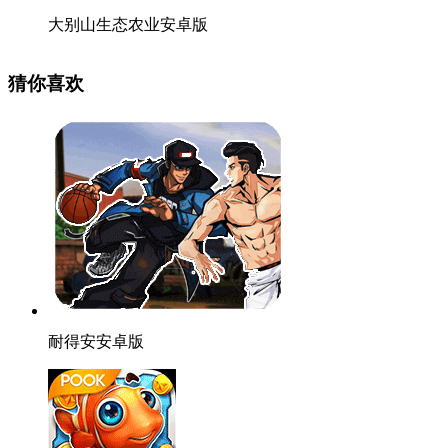
大别山生态农业安卓版
猜你喜欢
耐得安安卓版