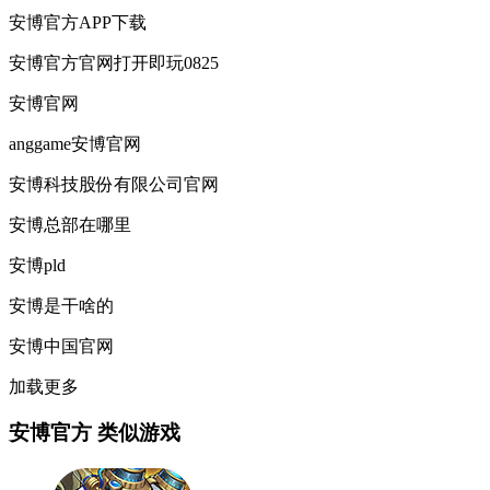
安博官方APP下载
安博官方官网打开即玩0825
安博官网
anggame安博官网
安博科技股份有限公司官网
安博总部在哪里
安博pld
安博是干啥的
安博中国官网
加载更多
安博官方 类似游戏