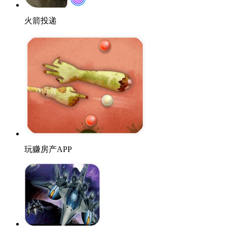
火箭投递
玩赚房产APP