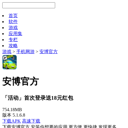
首页
软件
游戏
应用集
专栏
攻略
游戏
>
手机网游
>
安博官方
安博官方
「活动」首次登录送18元红包
754.18MB
版本 5.1.6.8
下载APK
高速下载
下载安博官方 安装你想要的应用 更方便 更快捷 发现更多