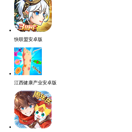
快联盟安卓版
江西健康产业安卓版