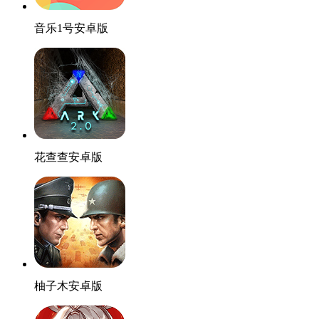
音乐1号安卓版
花查查安卓版
柚子木安卓版