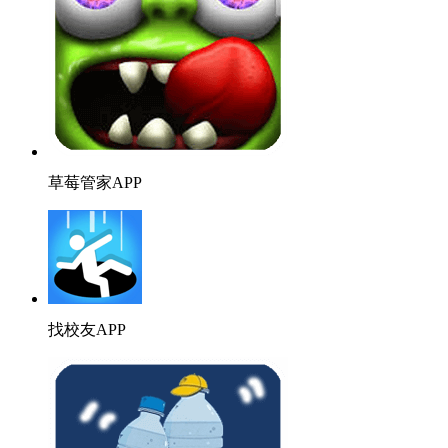
草莓管家APP
找校友APP