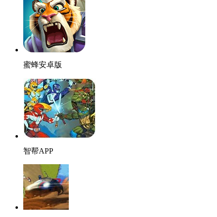
蜜蜂安卓版
智帮APP