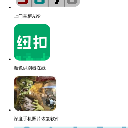
上门掌柜APP
颜色识别器在线
深度手机照片恢复软件