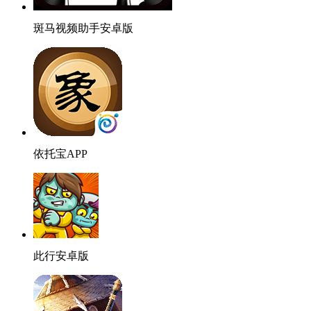
斑马视频助手安卓版
依托宝APP
此行安卓版