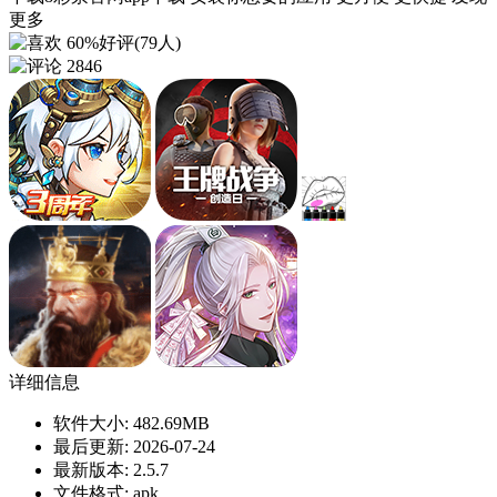
更多
60%好评(79人)
2846
详细信息
软件大小:
482.69MB
最后更新:
2026-07-24
最新版本:
2.5.7
文件格式:
apk