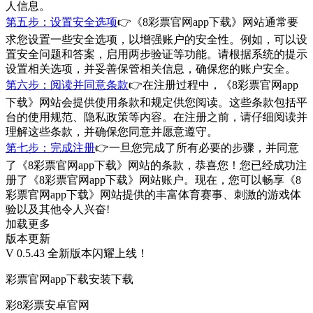
人信息。
第五步：设置安全选项
👉《8彩票官网app下载》网站通常要
求您设置一些安全选项，以增强账户的安全性。例如，可以设
置安全问题和答案，启用两步验证等功能。请根据系统的提示
设置相关选项，并妥善保管相关信息，确保您的账户安全。
第六步：阅读并同意条款
👉在注册过程中，《8彩票官网app
下载》网站会提供使用条款和规定供您阅读。这些条款包括平
台的使用规范、隐私政策等内容。在注册之前，请仔细阅读并
理解这些条款，并确保您同意并愿意遵守。
第七步：完成注册
👉一旦您完成了所有必要的步骤，并同意
了《8彩票官网app下载》网站的条款，恭喜您！您已经成功注
册了《8彩票官网app下载》网站账户。现在，您可以畅享《8
彩票官网app下载》网站提供的丰富体育赛事、刺激的游戏体
验以及其他令人兴奋!
加载更多
版本更新
V 0.5.43 全新版本闪耀上线！
彩票官网app下载安装下载
彩8彩票安卓官网