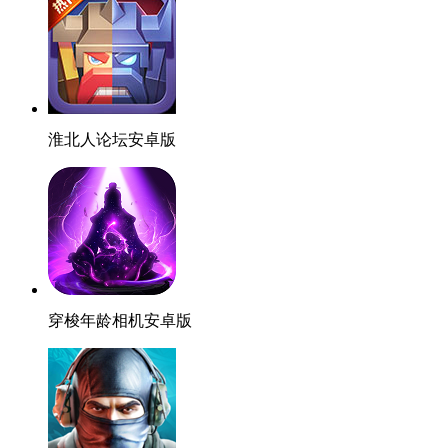
淮北人论坛安卓版
穿梭年龄相机安卓版