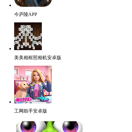
今庐陵APP
美美相框照相机安卓版
工网助手安卓版