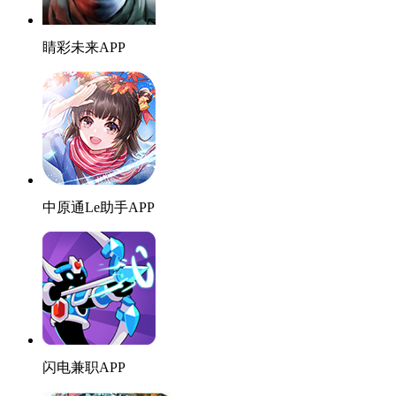
睛彩未来APP
中原通Le助手APP
闪电兼职APP