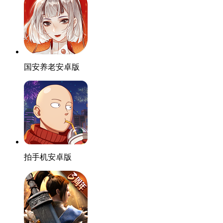
国安养老安卓版
拍手机安卓版