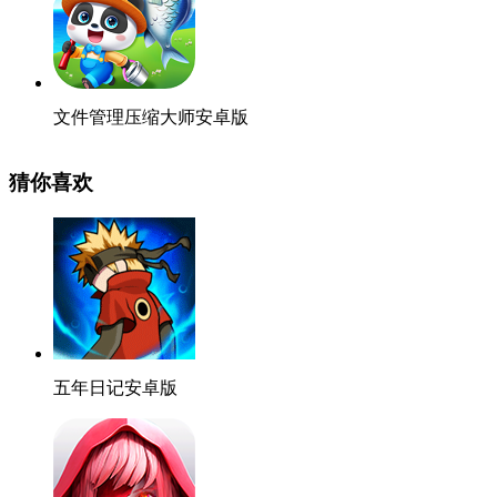
文件管理压缩大师安卓版
猜你喜欢
五年日记安卓版