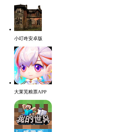
小叮咚安卓版
大莱芜粮票APP