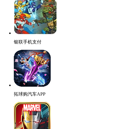
银联手机支付
拓球购汽车APP