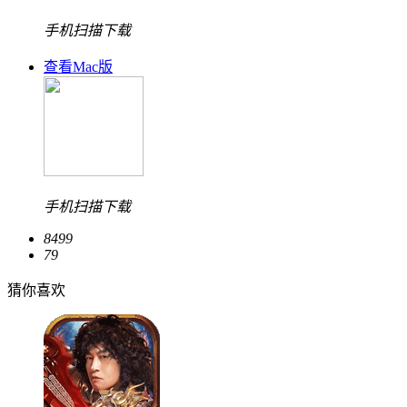
手机扫描下载
查看Mac版
手机扫描下载
8499
79
猜你喜欢