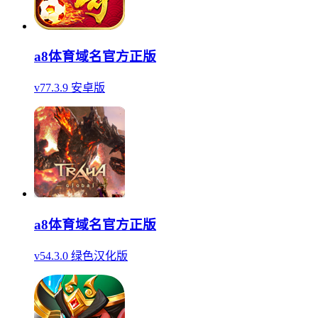
a8体育域名官方正版
v77.3.9 安卓版
a8体育域名官方正版
v54.3.0 绿色汉化版