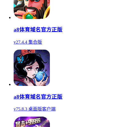
a8体育域名官方正版
v27.4.4 集合版
a8体育域名官方正版
v75.8.3 桌面版客户端