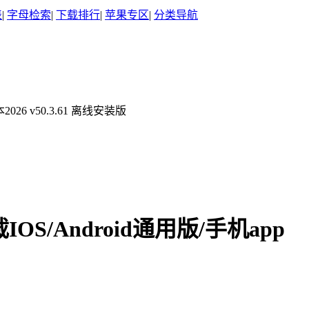
表
|
字母检索
|
下载排行
|
苹果专区
|
分类导航
26 v50.3.61 离线安装版
IOS/Android通用版/手机app