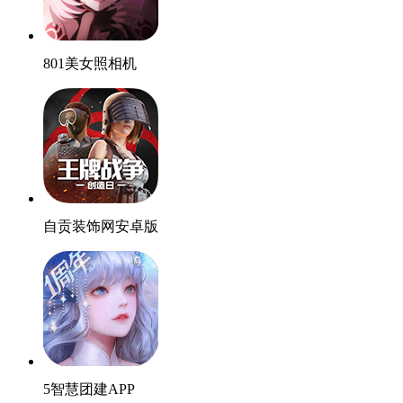
801美女照相机
自贡装饰网安卓版
5智慧团建APP