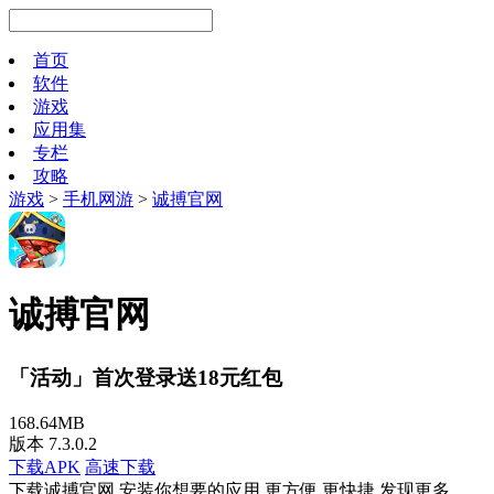
首页
软件
游戏
应用集
专栏
攻略
游戏
>
手机网游
>
诚搏官网
诚搏官网
「活动」首次登录送18元红包
168.64MB
版本 7.3.0.2
下载APK
高速下载
下载诚搏官网 安装你想要的应用 更方便 更快捷 发现更多