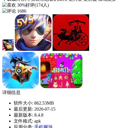
30%好评(174人)
1686
详细信息
软件大小:
862.53MB
最后更新:
2026-07-15
最新版本:
8.4.8
文件格式:
apk
应用分类:
手机网游