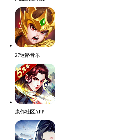
27迷路音乐
康邻社区APP