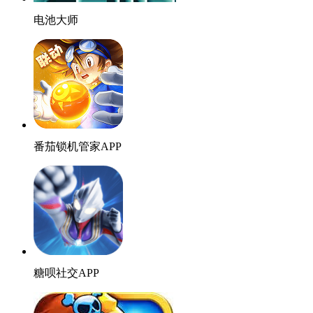
电池大师
番茄锁机管家APP
糖呗社交APP