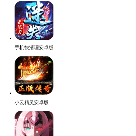
手机快清理安卓版
小云精灵安卓版