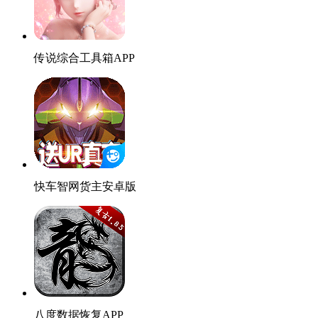
传说综合工具箱APP
快车智网货主安卓版
八度数据恢复APP