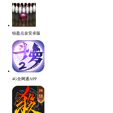
铂盈点金安卓版
4G全网通APP