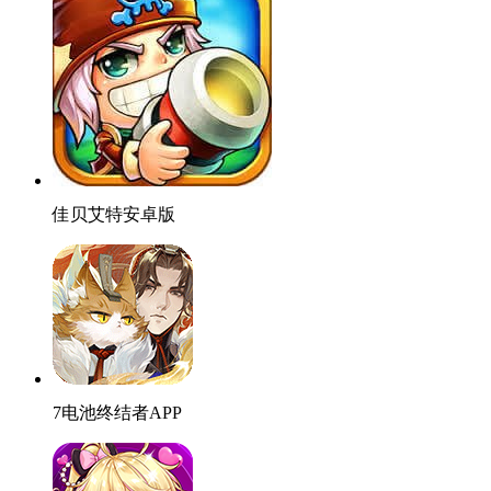
佳贝艾特安卓版
7电池终结者APP