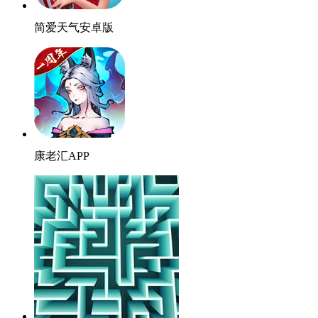
简爱天气安卓版
康老汇APP