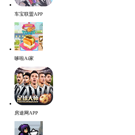
车宝联盟APP
哆啦Ai家
房途网APP