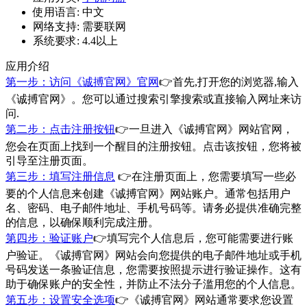
使用语言:
中文
网络支持:
需要联网
系统要求:
4.4以上
应用介绍
第一步：访问《诚搏官网》官网
👉首先,打开您的浏览器,输入
《诚搏官网》。您可以通过搜索引擎搜索或直接输入网址来访
问.
第二步：点击注册按钮
👉一旦进入《诚搏官网》网站官网，
您会在页面上找到一个醒目的注册按钮。点击该按钮，您将被
引导至注册页面。
第三步：填写注册信息
👉在注册页面上，您需要填写一些必
要的个人信息来创建《诚搏官网》网站账户。通常包括用户
名、密码、电子邮件地址、手机号码等。请务必提供准确完整
的信息，以确保顺利完成注册。
第四步：验证账户
👉填写完个人信息后，您可能需要进行账
户验证。《诚搏官网》网站会向您提供的电子邮件地址或手机
号码发送一条验证信息，您需要按照提示进行验证操作。这有
助于确保账户的安全性，并防止不法分子滥用您的个人信息。
第五步：设置安全选项
👉《诚搏官网》网站通常要求您设置