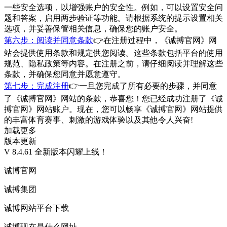
一些安全选项，以增强账户的安全性。例如，可以设置安全问
题和答案，启用两步验证等功能。请根据系统的提示设置相关
选项，并妥善保管相关信息，确保您的账户安全。
第六步：阅读并同意条款
👉在注册过程中，《诚搏官网》网
站会提供使用条款和规定供您阅读。这些条款包括平台的使用
规范、隐私政策等内容。在注册之前，请仔细阅读并理解这些
条款，并确保您同意并愿意遵守。
第七步：完成注册
👉一旦您完成了所有必要的步骤，并同意
了《诚搏官网》网站的条款，恭喜您！您已经成功注册了《诚
搏官网》网站账户。现在，您可以畅享《诚搏官网》网站提供
的丰富体育赛事、刺激的游戏体验以及其他令人兴奋!
加载更多
版本更新
V 8.4.61 全新版本闪耀上线！
诚博官网
诚搏集团
诚博网站平台下载
诚博现在是什么网址