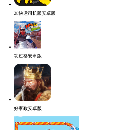
28快运司机版安卓版
功过格安卓版
好家政安卓版