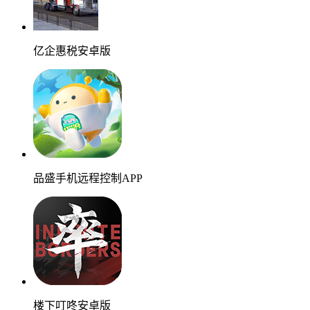
亿企惠税安卓版
品盛手机远程控制APP
楼下叮咚安卓版