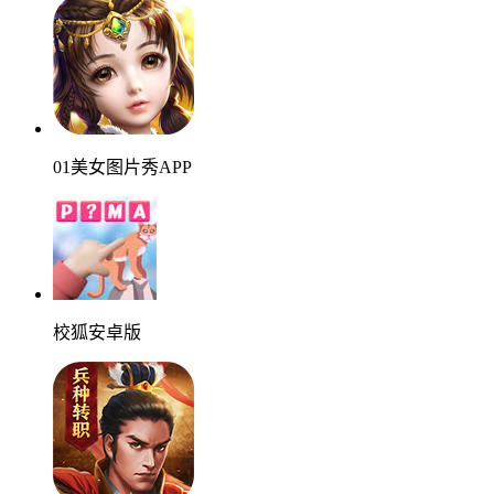
01美女图片秀APP
校狐安卓版