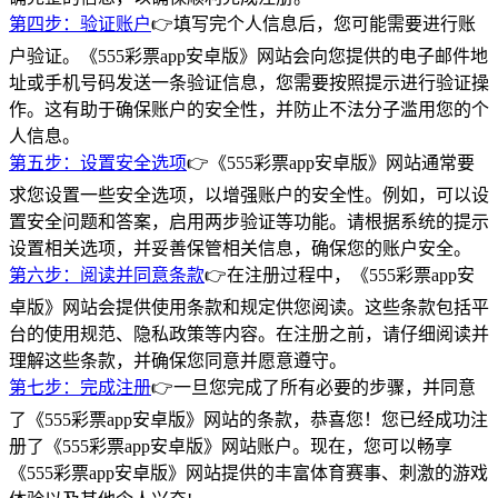
第四步：验证账户
👉填写完个人信息后，您可能需要进行账
户验证。《555彩票app安卓版》网站会向您提供的电子邮件地
址或手机号码发送一条验证信息，您需要按照提示进行验证操
作。这有助于确保账户的安全性，并防止不法分子滥用您的个
人信息。
第五步：设置安全选项
👉《555彩票app安卓版》网站通常要
求您设置一些安全选项，以增强账户的安全性。例如，可以设
置安全问题和答案，启用两步验证等功能。请根据系统的提示
设置相关选项，并妥善保管相关信息，确保您的账户安全。
第六步：阅读并同意条款
👉在注册过程中，《555彩票app安
卓版》网站会提供使用条款和规定供您阅读。这些条款包括平
台的使用规范、隐私政策等内容。在注册之前，请仔细阅读并
理解这些条款，并确保您同意并愿意遵守。
第七步：完成注册
👉一旦您完成了所有必要的步骤，并同意
了《555彩票app安卓版》网站的条款，恭喜您！您已经成功注
册了《555彩票app安卓版》网站账户。现在，您可以畅享
《555彩票app安卓版》网站提供的丰富体育赛事、刺激的游戏