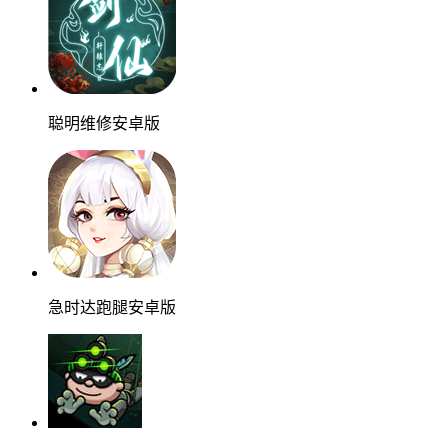
聪明维修安卓版
急时达跑腿安卓版