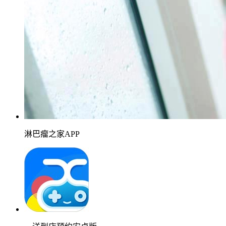
淋巴瘤之家APP