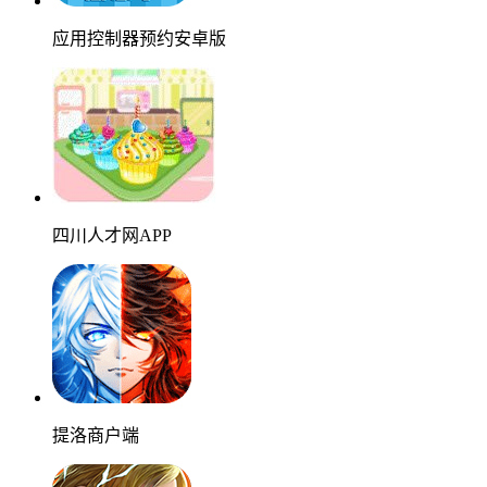
应用控制器预约安卓版
四川人才网APP
提洛商户端