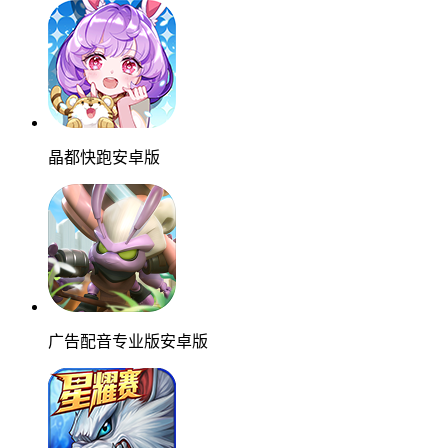
晶都快跑安卓版
广告配音专业版安卓版