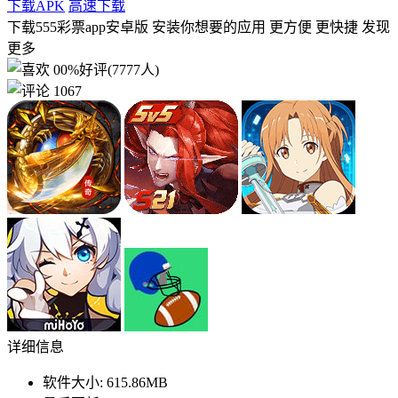
下载APK
高速下载
下载555彩票app安卓版 安装你想要的应用 更方便 更快捷 发现
更多
00%好评(7777人)
1067
详细信息
软件大小:
615.86MB