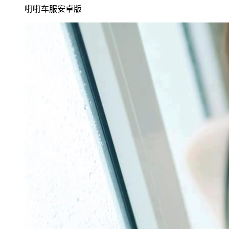
咑咑车服安卓版