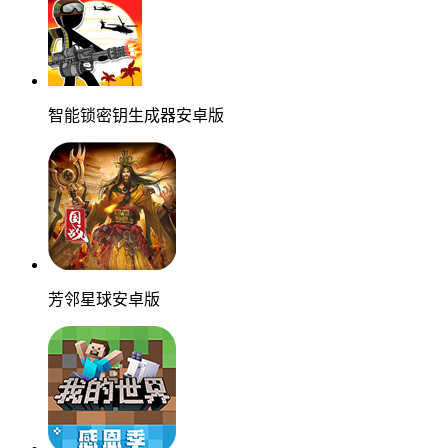
智能锁密钥生成器安卓版
芳邻星球安卓版