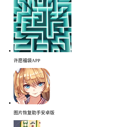
许愿福袋APP
图片恢复助手安卓版