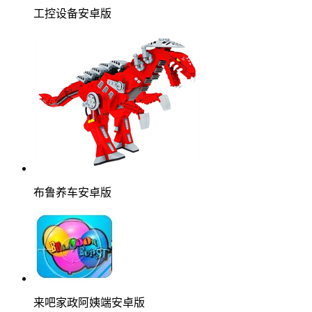
工控设备安卓版
布鲁养车安卓版
来吧家政阿姨端安卓版