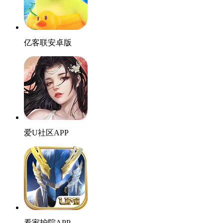
亿客联安卓版
爱U社区APP
看家护院APP