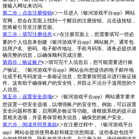
接输入网址来访问.
第二步：点击注册按钮
👉一旦进入《银河游戏平台app》网站
官网，您会在页面上找到一个醒目的注册按钮。点击该按钮，
您将被引导至注册页面。
第三步：填写注册信息
👉在注册页面上，您需要填写一些必
要的个人信息来创建《银河游戏平台app》网站账户。通常包
括用户名、密码、电子邮件地址、手机号码等。请务必提供准
确完整的信息，以确保顺利完成注册。
第四步：验证账户
👉填写完个人信息后，您可能需要进行账
户验证。《银河游戏平台app》网站会向您提供的电子邮件地
址或手机号码发送一条验证信息，您需要按照提示进行验证操
作。这有助于确保账户的安全性，并防止不法分子滥用您的个
人信息。
第五步：设置安全选项
👉《银河游戏平台app》网站通常要求
您设置一些安全选项，以增强账户的安全性。例如，可以设置
安全问题和答案，启用两步验证等功能。请根据系统的提示设
置相关选项，并妥善保管相关信息，确保您的账户安全。
第六步：阅读并同意条款
👉在注册过程中，《银河游戏平台
app》网站会提供使用条款和规定供您阅读。这些条款包括平
台的使用规范、隐私政策等内容。在注册之前，请仔细阅读并