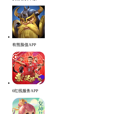
有熊脸值APP
6红线服务APP