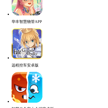
华丰智慧物管APP
远程控车安卓版