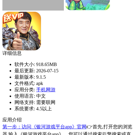
详细信息
软件大小:
918.65MB
最后更新:
2026-07-15
最新版本:
9.1.5
文件格式:
apk
应用分类:
手机网游
使用语言:
中文
网络支持:
需要联网
系统要求:
4.5以上
应用介绍
第一步：访问《银河游戏平台app》官网
👉首先,打开您的浏览
器,输入《银河游戏平台app》。您可以通过搜索引擎搜索或直