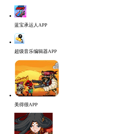
蓝宝承运人APP
超级音乐编辑器APP
美得很APP