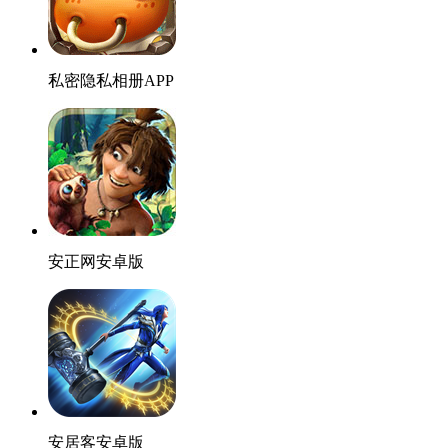
私密隐私相册APP
安正网安卓版
安居客安卓版