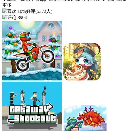
更多
10%好评(5372人)
8904