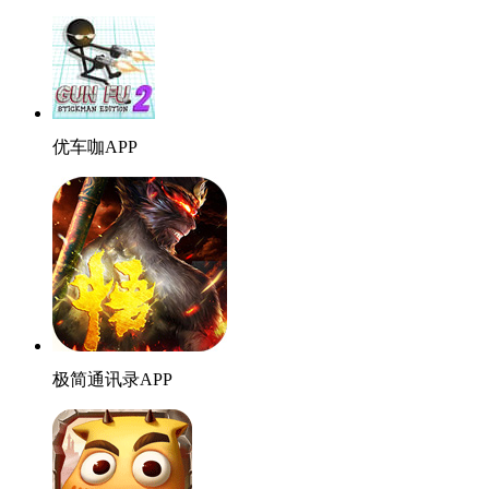
优车咖APP
极简通讯录APP