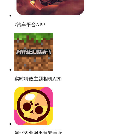
7汽车平台APP
实时特效主题相机APP
河北农业网平台安卓版