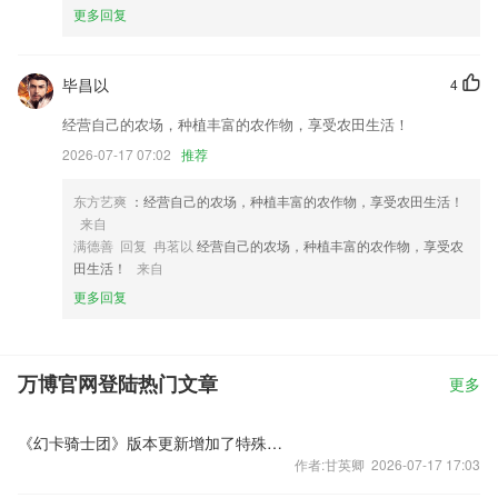
更多回复
毕昌以
4
经营自己的农场，种植丰富的农作物，享受农田生活！
2026-07-17 07:02
推荐
东方艺爽
：经营自己的农场，种植丰富的农作物，享受农田生活！
来自
满德善 回复 冉茗以
经营自己的农场，种植丰富的农作物，享受农
田生活！
来自
更多回复
万博官网登陆热门文章
更多
《幻卡骑士团》版本更新增加了特殊事件功能
作者:甘英卿 2026-07-17 17:03