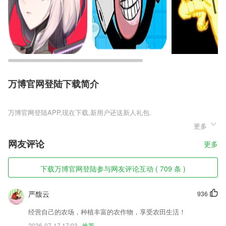
万博官网登陆下载简介
万博官网登陆
更多
万博官网登陆是一款极致精彩的影视改编的超棒仙侠手游，超棒剧情延
续，带玩家们沉浸在唯美的修仙世界，超棒趣味美妙双修，顶尖的奇幻战
网友评论
更多
斗玩法，红包福利免费领取，感受提现赚钱的超强趣味，现在就来下载这
款倩女仙缘南笙红包版手游体验吧。
下载万博官网登陆参与网友评论互动 ( 709 条 )
万博官网登陆软件特色
1,【水印图片】批量图片操作、身份证等证件保护，随意自定义文字水
严馥云
936
印；水印大小、角度、位置、透明度一键调节，微商，电商，淘宝从业者
更省心！
经营自己的农场，种植丰富的农作物，享受农田生活！
2026-07-17 17:03
推荐