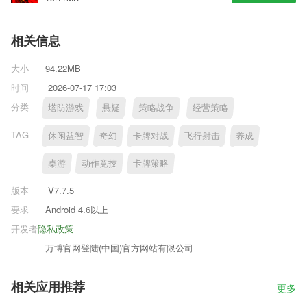
相关信息
大小
94.22MB
时间
2026-07-17 17:03
分类
塔防游戏
悬疑
策略战争
经营策略
TAG
休闲益智
奇幻
卡牌对战
飞行射击
养成
桌游
动作竞技
卡牌策略
版本
V7.7.5
要求
Android 4.6以上
开发者
隐私政策
万博官网登陆(中国)官方网站有限公司
相关应用推荐
更多