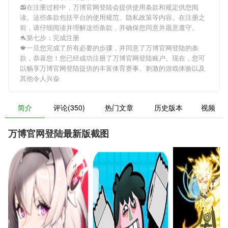
📻在注册过程中，
万博官网登陆
会提供使用条款和规定供您阅
读。这些条款包括平台的使用规范、隐私政策等内容。在注册之
前，请仔细阅读并理解这些条款，并确保您同意并愿意遵守。
🐬第七步：完成注册
🍁一旦您完成了所有必要的步骤，并同意了
万博官网登陆
的条
款，恭喜您！您已经成功注册了万博官网登陆账户。现在，您可
以畅享
万博官网登陆
提供的丰富体育赛事、刺激的游戏体验以及
其他令人兴奋
简介
评论(350)
热门文章
历史版本
视频
万博官网登陆最新版截图