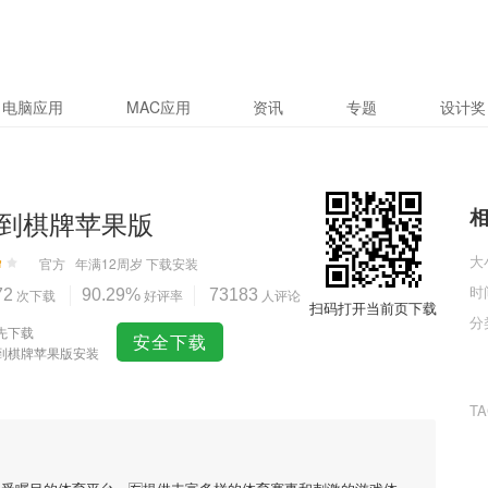
电脑应用
MAC应用
资讯
专题
设计奖
到棋牌苹果版
大
官方
年满12周岁
下载安装
时
72
次下载
90.29%
好评率
73183
人评论
扫码打开当前页下载
分
先下载
安全下载
到棋牌苹果版安装
T