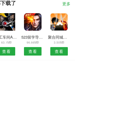
都下载了
更多
木工车间APP
523留学导航APP
聚合同城安卓版
63.1MB
96.66MB
3.50MB
查看
查看
查看