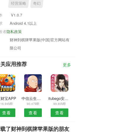
经营策略
奇幻
本
V1.0.7
求
Android 4.1以上
发者
隐私政策
财神到棋牌苹果版(中国)官方网站有
限公司
相关应用推荐
更多
财宝APP
中信云生活手机APP
itubego安卓版
16.94MB
90.47MB
99.80MB
查看
查看
查看
下载了财神到棋牌苹果版的朋友