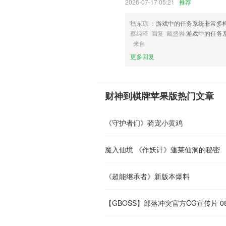
2026-07-17 05:21
推荐
嵇东琼
：游戏中的任务系统非常多
蔡纯泽 回复 戴盛岩
游戏中的任务
来自
更多回复
财神到棋牌苹果版热门文章
《守护者们》骑宠小黄鸡
魔入仙境 《作妖计》蓬莱仙洞的秘密
《超能继承者》新版本爆料
【GBOSS】部落冲突官方CG宣传片 0