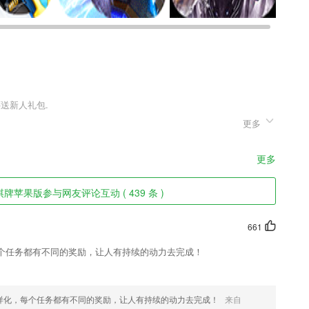
更多
一同开发的大型MMO史诗级仙侠探险手游，在这款手游中，你可以体
有仙踪降临魔域探秘等精彩玩法，仙兽养成自由对决，在这片世界上展
同在这里自由战斗，共同展开一段美好佳缘。
更多
牌苹果版参与网友评论互动 ( 439 条 )
前2周放号不怕缺号。
势,拥有一支在政务领域有较高权威的外聘专家、政务改革一线实践先行
661
200+地区政务改革服务咨询专业经验、充分利用互联网+的教学资源,
化培训水平和人才培养质量,开创政务服务职业化培训新局面
个任务都有不同的奖励，让人有持续的动力去完成！
样化，每个任务都有不同的奖励，让人有持续的动力去完成！
来自
词汇。