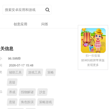
创意应用
问答
相关信息
扫一扫安装
小
96.59MB
财神到棋牌苹果版
发现更多
间
2026-07-17 15:48
类
辅助工具
游戏工具
策略
悬疑
AG
养成
找物解谜
沙盒
悬疑
角色扮演
策略游戏