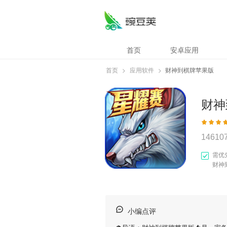
首页
安卓应用
首页
>
应用软件
>
财神到棋牌苹果版
财神
14610
需优
财神
小编点评