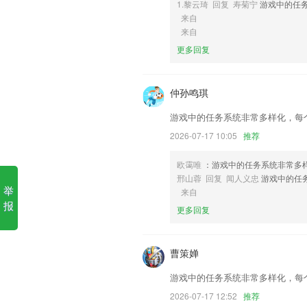
1.黎云琦 回复 寿菊宁
游戏中的任
来自
6,优惠积累人气科学营销快速积累客户
来自
财神到棋牌苹果版软件优势
更多回复
1.·优质的学习视频资源，让孩子和父母共
2.数百人长时间的精心研发出来，所有的
仲孙鸣琪
3.所有模版均配置动画特效和声音
游戏中的任务系统非常多样化，每
4.简便的操作，正数和倒数计时双模式，
2026-07-17 10:05
推荐
5.营造企业集体学习的氛围
欧霭唯
：游戏中的任务系统非常多
6.按照听写顺序展示词语，单词
邢山蓉 回复 闻人义忠
游戏中的任
财神到棋牌苹果版更新了什么
举
来自
报
更多回复
教师学习与校长学习新增子分类导航,使
增加配送调度模块
曹策婵
新增电子敬老卡
部分功能调整
游戏中的任务系统非常多样化，每
承运人详情页展示其名下司机和车辆信息
2026-07-17 12:52
推荐