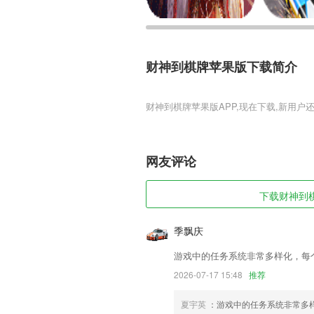
财神到棋牌苹果版下载简介
财神到棋牌苹果版
财神到棋牌苹果版是一款由国内知名团队
验到自由御剑、畅快激战的动作体验，还
开精彩动人的指尖冒险，和所有的玩家一
网友评论
财神到棋牌苹果版软件特色
下载财神到棋
1,医院挂号在线预约，无需排队等待，提
2,依托于一窗研究院行业内资源与实践优
季飘庆
者、高级咨询师组成的精英师资队伍,结合
政务培训专注服务打造名师课程,提升职业
游戏中的任务系统非常多样化，每
3,【福利专区】
2026-07-17 15:48
推荐
4,支持设置密码，努力保卫您的小秘密。
夏宇英
：游戏中的任务系统非常多
5,使用间隔复习的技巧与卡片来学习你的