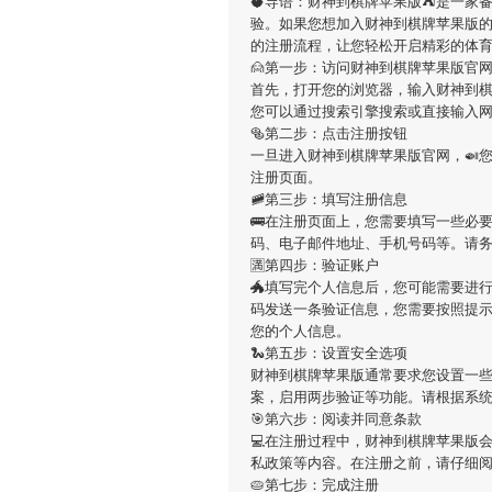
🥥导语：
财神到棋牌苹果版
⛺️是一家
验。如果您想加入
财神到棋牌苹果版
的注册流程，让您轻松开启精彩的体
🙍第一步：访问财神到棋牌苹果版官
首先，打开您的浏览器，输入
财神到
您可以通过搜索引擎搜索或直接输入
🥯第二步：点击注册按钮
一旦进入
财神到棋牌苹果版
官网，🍛
注册页面。
🚞第三步：填写注册信息
🚌在注册页面上，您需要填写一些必
码、电子邮件地址、手机号码等。请
🈵第四步：验证账户
🐲填写完个人信息后，您可能需要进
码发送一条验证信息，您需要按照提
您的个人信息。
🐍第五步：设置安全选项
财神到棋牌苹果版
通常要求您设置一些
案，启用两步验证等功能。请根据系
🎯第六步：阅读并同意条款
💻在注册过程中，
财神到棋牌苹果版
私政策等内容。在注册之前，请仔细
🥧第七步：完成注册