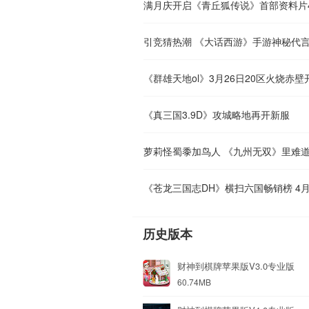
满月庆开启《青丘狐传说》首部资料片4
引竞猜热潮 《大话西游》手游神秘代
《群雄天地ol》3月26日20区火烧赤壁
《真三国3.9D》攻城略地再开新服
萝莉怪蜀黍加鸟人 《九州无双》里难
《苍龙三国志DH》横扫六国畅销榜 4月
历史版本
财神到棋牌苹果版V3.0专业版
60.74MB