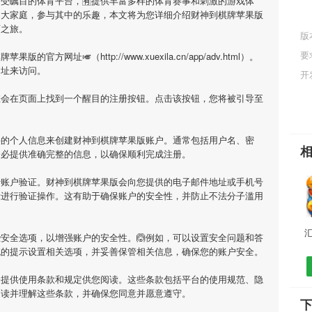
备受瞩目的体育平台，🈶提供丰富多样的体育赛事和刺激的游戏体
的大家庭，参与其中的乐趣，本文将为您详细介绍
财神到棋牌苹果版
育之旅。
版
网
要
棋牌苹果版
的官方网址🎺（http://www.xuexila.cn/app/adv.html）。
网址来访问。
开
您会在页面上找到一个醒目的注册按钮。点击该按钮，您将被引导至
要的个人信息来创建
财神到棋牌苹果版
账户。通常包括用户名、密
务必提供准确完整的信息，以确保顺利完成注册。
行账户验证。
财神到棋牌苹果版
会向您提供的电子邮件地址或手机号
示进行验证操作。这有助于确保账户的安全性，并防止不法分子滥用
汇
安全选项，以增强账户的安全性。🙆例如，可以设置安全问题和答
统的提示设置相关选项，并妥善保管相关信息，确保您的账户安全。
会提供使用条款和规定供您阅读。这些条款包括平台的使用规范、隐
阅读并理解这些条款，并确保您同意并愿意遵守。