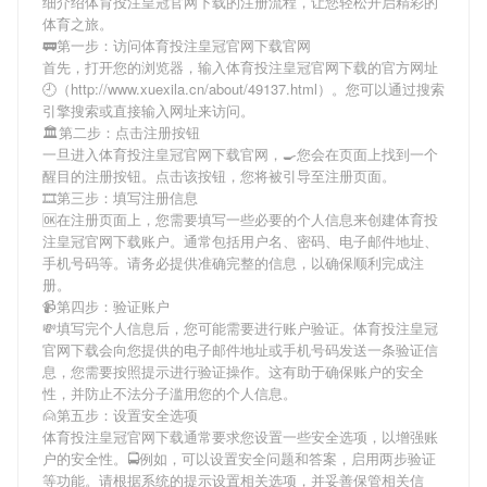
细介绍
体育投注皇冠官网下载
的注册流程，让您轻松开启精彩的
体育之旅。
🚃第一步：访问体育投注皇冠官网下载官网
首先，打开您的浏览器，输入
体育投注皇冠官网下载
的官方网址
🕘（http://www.xuexila.cn/about/49137.html）。您可以通过搜索
引擎搜索或直接输入网址来访问。
🏛第二步：点击注册按钮
一旦进入
体育投注皇冠官网下载
官网，🍳您会在页面上找到一个
醒目的注册按钮。点击该按钮，您将被引导至注册页面。
🎞第三步：填写注册信息
🆗在注册页面上，您需要填写一些必要的个人信息来创建
体育投
注皇冠官网下载
账户。通常包括用户名、密码、电子邮件地址、
手机号码等。请务必提供准确完整的信息，以确保顺利完成注
册。
📹第四步：验证账户
💸填写完个人信息后，您可能需要进行账户验证。
体育投注皇冠
官网下载
会向您提供的电子邮件地址或手机号码发送一条验证信
息，您需要按照提示进行验证操作。这有助于确保账户的安全
性，并防止不法分子滥用您的个人信息。
🙍第五步：设置安全选项
体育投注皇冠官网下载
通常要求您设置一些安全选项，以增强账
户的安全性。🚍例如，可以设置安全问题和答案，启用两步验证
等功能。请根据系统的提示设置相关选项，并妥善保管相关信