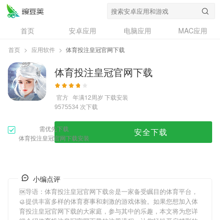
首页
安卓应用
电脑应用
MAC应用
资讯
专题
设计奖
创意应用
首页
>
应用软件
>
体育投注皇冠官网下载
问答
体育投注皇冠官网下载
官方
年满12周岁
下载安装
次下载
9575534
需优先下载
安全下载
体育投注皇冠官网下载安装
小编点评
🆗导语：
体育投注皇冠官网下载
🌼是一家备受瞩目的体育平台，
🥮提供丰富多样的体育赛事和刺激的游戏体验。如果您想加入
体
育投注皇冠官网下载
的大家庭，参与其中的乐趣，本文将为您详