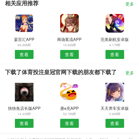
相关应用推荐
更多
宴百汇APP
商场客流APP
完美刷机安卓版
69.96MB
19.66MB
4.17MB
查看
查看
查看
下载了体育投注皇冠官网下载的朋友都下载了
更多
快快鱼店长版APP
唐e充APP
天天养车安卓版
14.43MB
53.78MB
0.66MB
查看
查看
查看