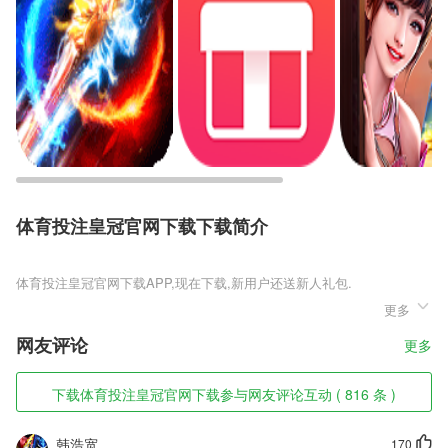
体育投注皇冠官网下载下载简介
体育投注皇冠官网下载
更多
体育投注皇冠官网下载是一款非常好玩的仙侠角色扮演类手游，采用了武
侠的画风，超清的画质，带个玩家独特的武侠世界，游戏中的人物设定独
网友评论
更多
特，大量的人物只哦耶可供玩家选择，还有多种多样的职业技能，技能特
效酷炫，超强的战斗场景，能给玩家带来震撼的游戏体验。
下载体育投注皇冠官网下载参与网友评论互动 ( 816 条 )
体育投注皇冠官网下载软件特色
1,在软件当中，用户也可以和更多的行业爱好者进行创新交流。
韩浩宽
170