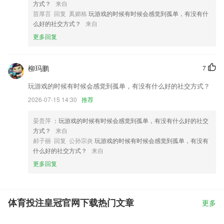
方式？
来自
苗厚言 回复 奚媚栋
玩游戏的时候有时候会感觉到孤单，有没有什
么好的社交方式？
来自
更多回复
柳玛鹏
7
玩游戏的时候有时候会感觉到孤单，有没有什么好的社交方式？
2026-07-15 14:30
推荐
晏贵萍
：玩游戏的时候有时候会感觉到孤单，有没有什么好的社交
方式？
来自
郝子丽 回复 公孙宗炎
玩游戏的时候有时候会感觉到孤单，有没有
什么好的社交方式？
来自
更多回复
体育投注皇冠官网下载热门文章
更多