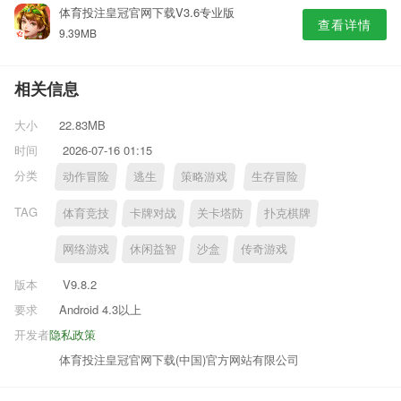
体育投注皇冠官网下载V3.6专业版
查看详情
9.39MB
相关信息
大小
22.83MB
时间
2026-07-16 01:15
分类
动作冒险
逃生
策略游戏
生存冒险
TAG
体育竞技
卡牌对战
关卡塔防
扑克棋牌
网络游戏
休闲益智
沙盒
传奇游戏
版本
V9.8.2
要求
Android 4.3以上
开发者
隐私政策
体育投注皇冠官网下载(中国)官方网站有限公司